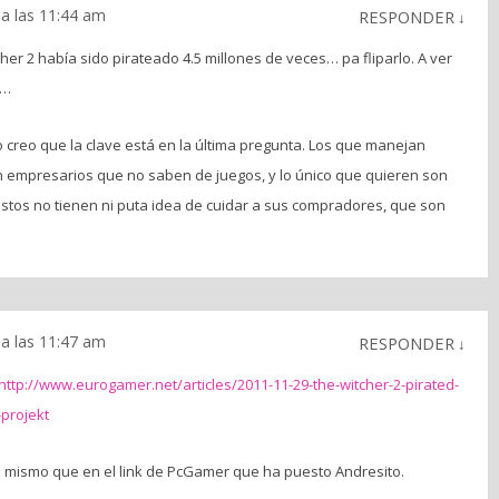
a las 11:44 am
RESPONDER
↓
cher 2 había sido pirateado 4.5 millones de veces… pa fliparlo. A ver
e…
o creo que la clave está en la última pregunta. Los que manejan
 empresarios que no saben de juegos, y lo único que quieren son
estos no tienen ni puta idea de cuidar a sus compradores, que son
a las 11:47 am
RESPONDER
↓
http://www.eurogamer.net/articles/2011-11-29-the-witcher-2-pirated-
-projekt
o mismo que en el link de PcGamer que ha puesto Andresito.