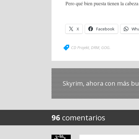
Pero qué bien puesta tienen la cabeza 
X
Facebook
Wha
CD Projekt
,
DRM
,
GOG
.
Skyrim, ahora con más b
96
comentarios