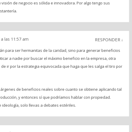
su visión de negocio es sólida e innovadora. Por algo tengo sus
stantería.
a las 11:57 am
RESPONDER
↓
n para ser hermanitas de la caridad, sino para generar beneficios
ticar a nadie por buscar el máximo beneficio en la empresa, otra
de ir por la estrategia equivocada que haga que les salga el tiro por
rgenes de beneficios reales sobre cuanto se obtiene aplicando tal
 producción, y entonces sí que podríamos hablar con propiedad.
deología, solo llevas a debates estériles.