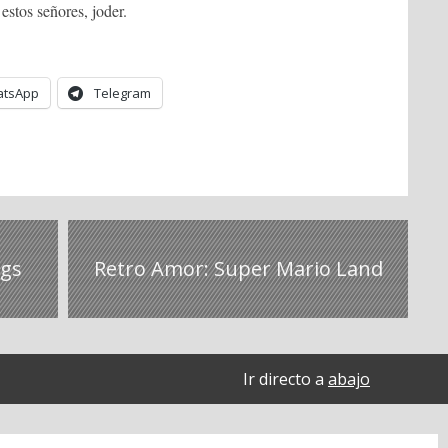
estos señores, joder.
tsApp
Telegram
ugs
Retro Amor: Super Mario Land
Ir directo a
abajo