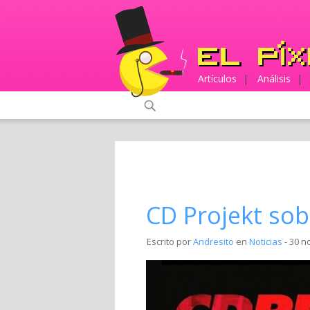
Artículos
|
Análisis
|
CD Projekt sobr
Escrito por
Andresito
en
Noticias
- 30 n