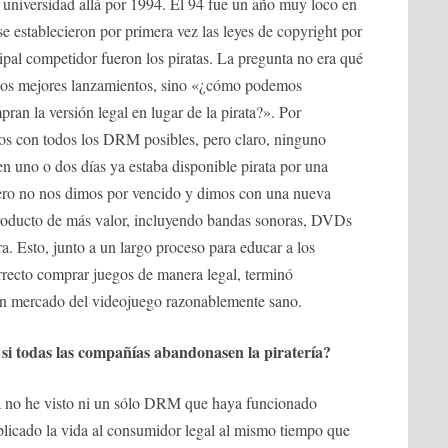
universidad allá por 1994. El 94 fue un año muy loco en
se establecieron por primera vez las leyes de copyright por
cipal competidor fueron los piratas. La pregunta no era qué
 los mejores lanzamientos, sino «¿cómo podemos
ran la versión legal en lugar de la pirata?». Por
os con todos los DRM posibles, pero claro, ninguno
n uno o dos días ya estaba disponible pirata por una
 Pero no nos dimos por vencido y dimos con una nueva
producto de más valor, incluyendo bandas sonoras, DVDs
era. Esto, junto a un largo proceso para educar a los
rrecto comprar juegos de manera legal, terminó
n mercado del videojuego razonablemente sano.
si todas las compañías abandonasen la piratería?
ria no he visto ni un sólo DRM que haya funcionado
plicado la vida al consumidor legal al mismo tiempo que