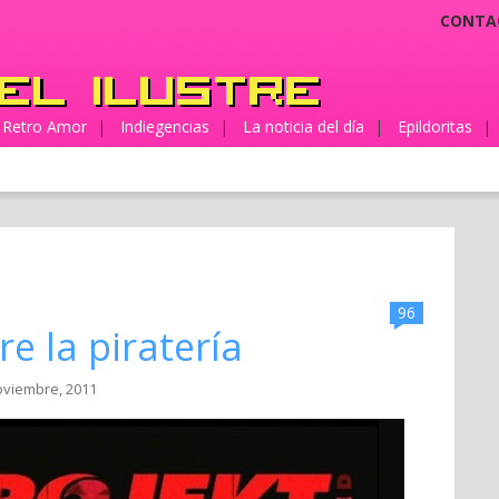
CONTA
Retro Amor
|
Indiegencias
|
La noticia del día
|
Epildoritas
|
96
e la piratería
oviembre, 2011