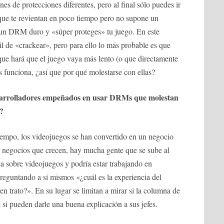
s de protecciones diferentes, pero al final sólo puedes ir
que te revientan en poco tiempo pero no supone un
 un DRM duro y «súper proteges» tu juego. En este
il de «crackear», pero para ello lo más probable es que
o que hará que el juego vaya más lento (o que directamente
 funciona, ¿así que por qué molestarse con ellas?
esarrolladores empeñados en usar DRMs que molestan
r?
tiempo, los videojuegos se han convertido en un negocio
 negocios que crecen, hay mucha gente que se sube al
a sobre videojuegos y podría estar trabajando en
preguntando a sí mismos «¿cuál es la experiencia del
n trato?». En su lugar se limitan a mirar si la columna de
 si pueden darle una buena explicación a sus jefes.