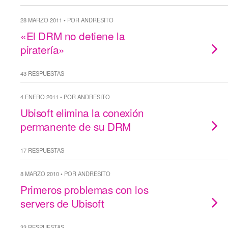
28 MARZO 2011 • POR ANDRESITO
«El DRM no detiene la
piratería»
43 RESPUESTAS
4 ENERO 2011 • POR ANDRESITO
Ubisoft elimina la conexión
permanente de su DRM
17 RESPUESTAS
8 MARZO 2010 • POR ANDRESITO
Primeros problemas con los
servers de Ubisoft
33 RESPUESTAS