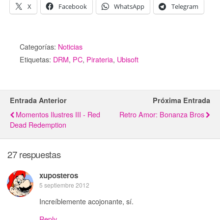
X
Facebook
WhatsApp
Telegram
Categorías:
Noticias
Etiquetas:
DRM
,
PC
,
Pirateria
,
Ubisoft
Entrada Anterior
Próxima Entrada
Momentos Ilustres III - Red
Retro Amor: Bonanza Bros
Dead Redemption
27 respuestas
xuposteros
5 septiembre 2012
Increíblemente acojonante, sí.
Reply