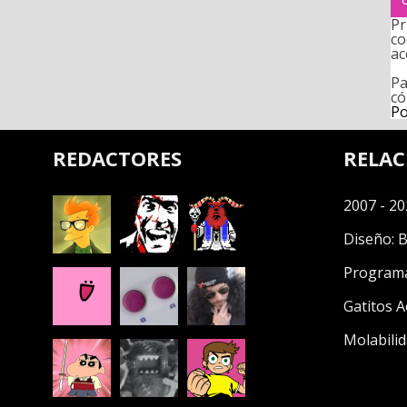
Pr
co
ac
Pa
có
Po
REDACTORES
RELA
2007 - 20
Diseño:
B
Program
Gatitos A
Molabilid