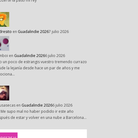
pzel te la paso mi rey
dresito
en
Guadalindie 2026
7 julio 2026
mboi
en
Guadalindie 2026
6 julio 2026
o un poco de estrangis vuestro tremendo currazo
de la lejanía desde hace un par de años y me
ociona…
susasecas
en
Guadalindie 2026
6 julio 2026
 Me supo mal no haber podido ir este año
pués de estar y volver en una nube a Barcelona…