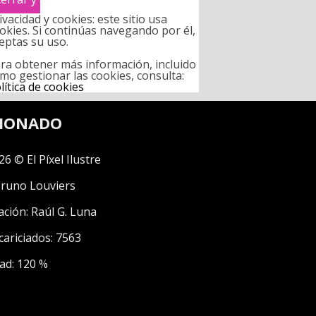
ivacidad y cookies: este sitio usa
okies. Si continúas navegando por él,
eptas su uso.
ra obtener más información, incluido
mo gestionar las cookies, consulta:
lítica de cookies
CIONADO
26 © El Píxel Ilustre
runo Louviers
ación:
Raúl G. Luna
cariciados: 7563
ad: 120 %