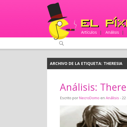
Artículos
|
Análisis
|
ARCHIVO DE LA ETIQUETA:
THERESIA
Análisis: There
Escrito por
NecroDomo
en
Análisis
- 22