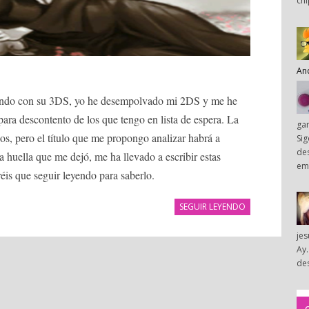
chi
An
undo con su 3DS, yo he desempolvado mi 2DS y me he
para descontento de los que tengo en lista de espera. La
ga
os, pero el título que me propongo analizar habrá a
Sig
des
la huella que me dejó, me ha llevado a escribir estas
em
réis que seguir leyendo para saberlo.
SEGUIR LEYENDO
je
Ay.
des