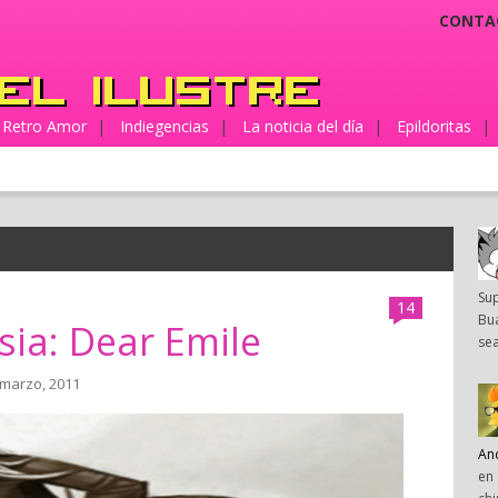
CONTA
Retro Amor
|
Indiegencias
|
La noticia del día
|
Epildoritas
|
Su
14
Bua
sia: Dear Emile
sea
 marzo, 2011
An
en 