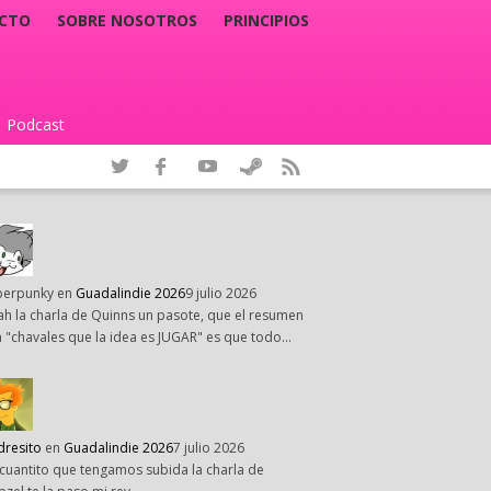
CTO
SOBRE NOSOTROS
PRINCIPIOS
Podcast
|
perpunky
en
Guadalindie 2026
9 julio 2026
h la charla de Quinns un pasote, que el resumen
 "chavales que la idea es JUGAR" es que todo…
dresito
en
Guadalindie 2026
7 julio 2026
cuantito que tengamos subida la charla de