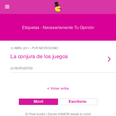
Etiquetas › Necesariamente Tu Opinión
12 ABRIL 2011 • POR NECRODOMO
La conjura de los juegos
23 RESPUESTAS
Volver arriba
Móvil
Escritorio
El Pixel Ilustre | Dando HAMOR desde tu móvil