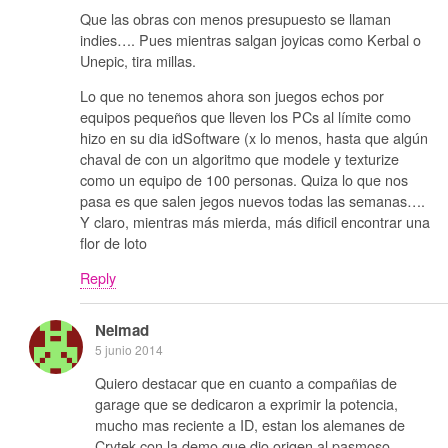
Que las obras con menos presupuesto se llaman
indies…. Pues mientras salgan joyicas como Kerbal o
Unepic, tira millas.
Lo que no tenemos ahora son juegos echos por
equipos pequeños que lleven los PCs al límite como
hizo en su dia idSoftware (x lo menos, hasta que algún
chaval de con un algoritmo que modele y texturize
como un equipo de 100 personas. Quiza lo que nos
pasa es que salen jegos nuevos todas las semanas….
Y claro, mientras más mierda, más dificil encontrar una
flor de loto
Reply
Neimad
5 junio 2014
Quiero destacar que en cuanto a compañias de
garage que se dedicaron a exprimir la potencia,
mucho mas reciente a ID, estan los alemanes de
Crytek con la demo que dio origen al pasmoso