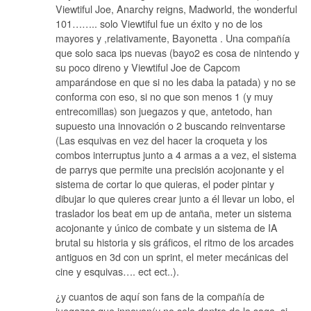
Viewtiful Joe, Anarchy reigns, Madworld, the wonderful
101…….. solo Viewtiful fue un éxito y no de los
mayores y ,relativamente, Bayonetta . Una compañía
que solo saca ips nuevas (bayo2 es cosa de nintendo y
su poco direno y Viewtiful Joe de Capcom
amparándose en que si no les daba la patada) y no se
conforma con eso, si no que son menos 1 (y muy
entrecomillas) son juegazos y que, antetodo, han
supuesto una innovación o 2 buscando reinventarse
(Las esquivas en vez del hacer la croqueta y los
combos interruptus junto a 4 armas a a vez, el sistema
de parrys que permite una precisión acojonante y el
sistema de cortar lo que quieras, el poder pintar y
dibujar lo que quieres crear junto a él llevar un lobo, el
traslador los beat em up de antaña, meter un sistema
acojonante y único de combate y un sistema de IA
brutal su historia y sis gráficos, el ritmo de los arcades
antiguos en 3d con un sprint, el meter mecánicas del
cine y esquivas…. ect ect..).
¿y cuantos de aquí son fans de la compañía de
juegazos que innovan(y no solo dentro de la saga, si