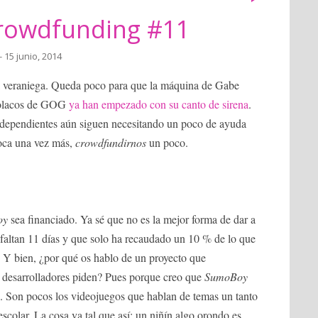
rowdfunding #11
- 15 junio, 2014
ta veraniega. Queda poco para que la máquina de Gabe
 polacos de GOG
ya han empezado con su canto de sirena
.
 independientes aún siguen necesitando un poco de ayuda
toca una vez más,
crowdfundirnos
un poco.
oy
sea financiado. Ya sé que no es la mejor forma de dar a
faltan 11 días y que solo ha recaudado un 10 % de lo que
. Y bien, ¿por qué os hablo de un proyecto que
 desarrolladores piden? Pues porque creo que
SumoBoy
. Son pocos los videojuegos que hablan de temas un tanto
scolar. La cosa va tal que así: un niñín algo orondo es