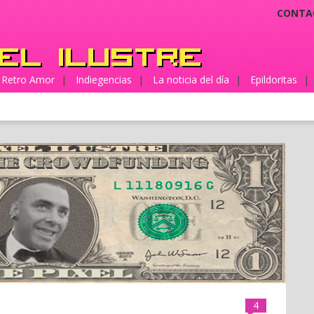
CONTA
Retro Amor
|
Indiegencias
|
La noticia del día
|
Epildoritas
|
4