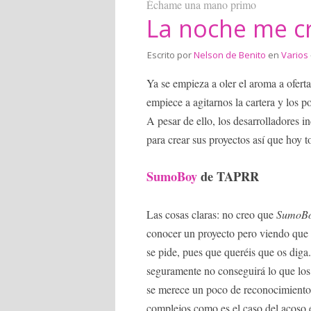
Échame una mano primo
La noche me c
Escrito por
Nelson de Benito
en
Varios
Ya se empieza a oler el aroma a ofer
empiece a agitarnos la cartera y los
A pesar de ello, los desarrolladores
para crear sus proyectos así que hoy 
SumoBoy
de TAPRR
Las cosas claras: no creo que
SumoB
conocer un proyecto pero viendo que 
se pide, pues que queréis que os diga
seguramente no conseguirá lo que los
se merece un poco de reconocimiento
complejos como es el caso del acoso e