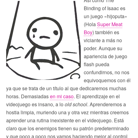
Así como The
Binding of Isaac es
un juego «hijoputa»
(Hola
Super Meat
Boy
) también es
viciante a más no
poder. Aunque su
apariencia de juego
flash pueda
confundirnos, no nos
equivoquemos con él
ya que se trata de un título al que dedicaremos muchas
horas. Demasiadas
en mi caso
. El aprendizaje en el
videojuego es insano, a lo
old school
. Aprenderemos a
hostia limpia, muriendo una y otra vez mientras creemos
aprender una rutina inexistente en el videojuego. Está
claro que los enemigos tienen su patrón predeterminado
y que poco a poco nos vamos haciendo mejor al control