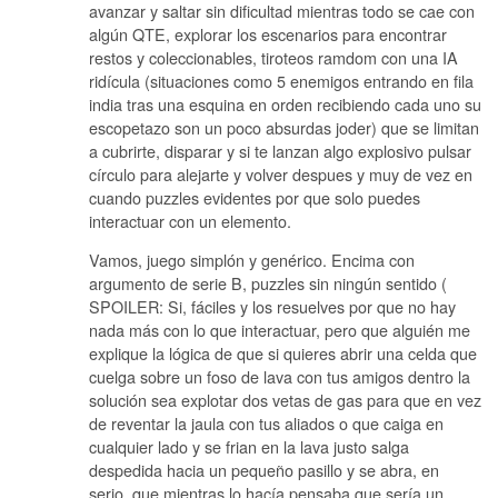
avanzar y saltar sin dificultad mientras todo se cae con
algún QTE, explorar los escenarios para encontrar
restos y coleccionables, tiroteos ramdom con una IA
ridícula (situaciones como 5 enemigos entrando en fila
india tras una esquina en orden recibiendo cada uno su
escopetazo son un poco absurdas joder) que se limitan
a cubrirte, disparar y si te lanzan algo explosivo pulsar
círculo para alejarte y volver despues y muy de vez en
cuando puzzles evidentes por que solo puedes
interactuar con un elemento.
Vamos, juego simplón y genérico. Encima con
argumento de serie B, puzzles sin ningún sentido (
SPOILER: Si, fáciles y los resuelves por que no hay
nada más con lo que interactuar, pero que alguién me
explique la lógica de que si quieres abrir una celda que
cuelga sobre un foso de lava con tus amigos dentro la
solución sea explotar dos vetas de gas para que en vez
de reventar la jaula con tus aliados o que caiga en
cualquier lado y se frian en la lava justo salga
despedida hacia un pequeño pasillo y se abra, en
serio, que mientras lo hacía pensaba que sería un