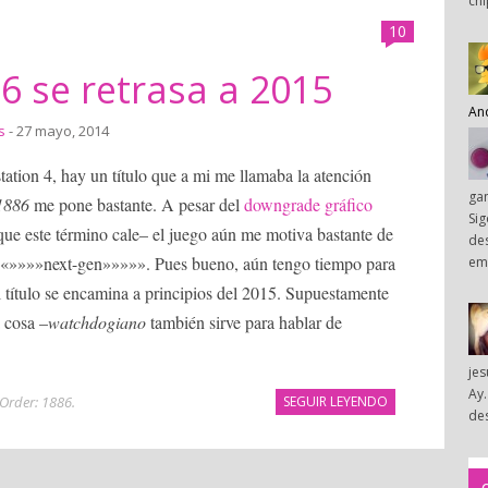
chi
10
6 se retrasa a 2015
An
s
- 27 mayo, 2014
tation 4, hay un título que a mi me llamaba la atención
ga
1886
me pone bastante. A pesar del
downgrade gráfico
Sig
ue este término cale– el juego aún me motiva bastante de
des
la «»»»»next-gen»»»»». Pues bueno, aún tengo tiempo para
em
 título se encamina a principios del 2015. Supuestamente
 cosa –
watchdogiano
también sirve para hablar de
je
Ay.
 Order: 1886
.
SEGUIR LEYENDO
des