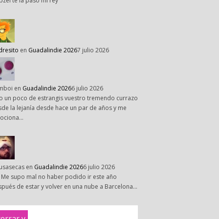
pzel te la paso mi rey
dresito
en
Guadalindie 2026
7 julio 2026
mboi
en
Guadalindie 2026
6 julio 2026
o un poco de estrangis vuestro tremendo currazo
de la lejanía desde hace un par de años y me
ociona…
susasecas
en
Guadalindie 2026
6 julio 2026
 Me supo mal no haber podido ir este año
pués de estar y volver en una nube a Barcelona…