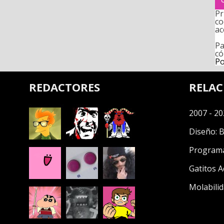
Pr
co
ac
Pa
có
Po
REDACTORES
RELA
2007 - 20
Diseño:
B
Program
Gatitos A
Molabilid