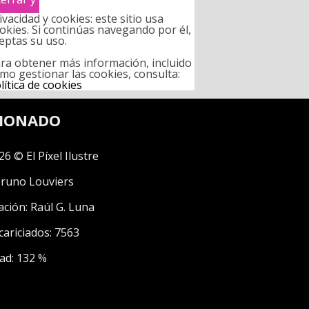
ivacidad y cookies: este sitio usa
okies. Si continúas navegando por él,
eptas su uso.
ra obtener más información, incluido
mo gestionar las cookies, consulta:
lítica de cookies
CIONADO
26 © El Píxel Ilustre
runo Louviers
ación:
Raúl G. Luna
cariciados: 7563
ad: 132 %