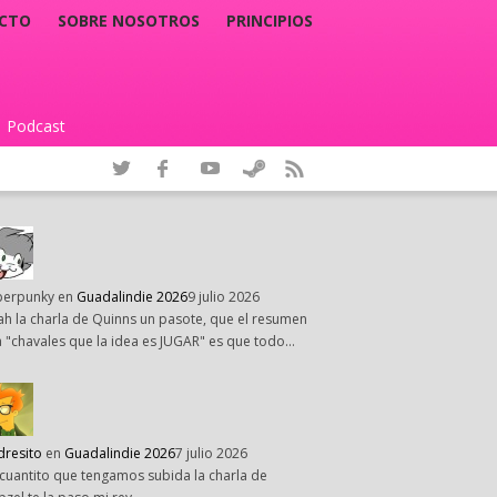
CTO
SOBRE NOSOTROS
PRINCIPIOS
Podcast
|
perpunky
en
Guadalindie 2026
9 julio 2026
h la charla de Quinns un pasote, que el resumen
 "chavales que la idea es JUGAR" es que todo…
dresito
en
Guadalindie 2026
7 julio 2026
cuantito que tengamos subida la charla de