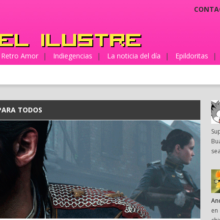
CONTA
Retro Amor
|
Indiegencias
|
La noticia del día
|
Epildoritas
|
PARA TODOS
Su
Bua
sea
An
en 