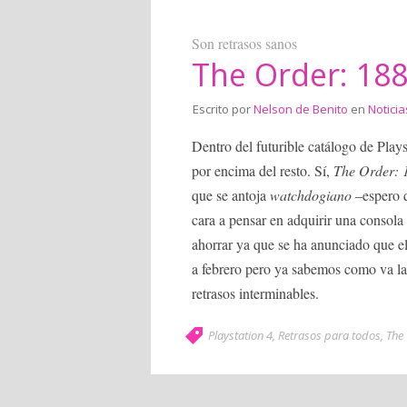
Son retrasos sanos
The Order: 188
Escrito por
Nelson de Benito
en
Noticia
Dentro del futurible catálogo de Plays
por encima del resto. Sí,
The Order: 
que se antoja
watchdogiano
–espero q
cara a pensar en adquirir una conso
ahorrar ya que se ha anunciado que el
a febrero pero ya sabemos como va la
retrasos interminables.
Playstation 4
,
Retrasos para todos
,
The