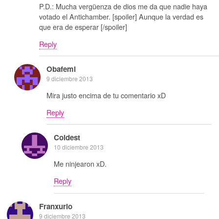
P.D.: Mucha vergüenza de dios me da que nadie haya
votado el Antichamber. [spoiler] Aunque la verdad es
que era de esperar [/spoiler]
Reply
Obafemi
9 diciembre 2013
Mira justo encima de tu comentario xD
Reply
Coldest
10 diciembre 2013
Me ninjearon xD.
Reply
Franxurio
9 diciembre 2013