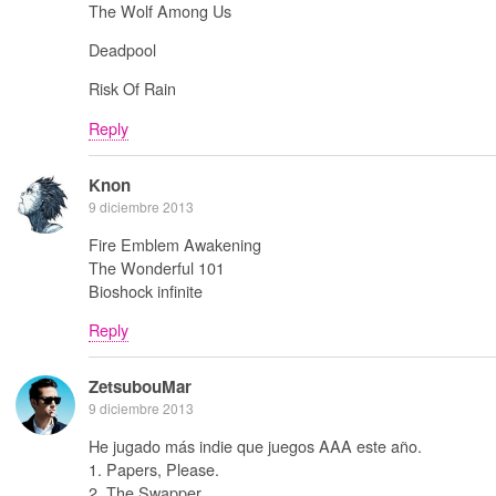
The Wolf Among Us
Deadpool
Risk Of Rain
Reply
Knon
9 diciembre 2013
Fire Emblem Awakening
The Wonderful 101
Bioshock infinite
Reply
ZetsubouMar
9 diciembre 2013
He jugado más indie que juegos AAA este año.
1. Papers, Please.
2. The Swapper.