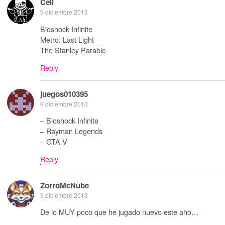
Cell
9 diciembre 2013
Bioshock Infinite
Metro: Last Light
The Stanley Parable
Reply
juegos010395
9 diciembre 2013
– Bioshock Infinite
– Rayman Legends
– GTA V
Reply
ZorroMcNube
9 diciembre 2013
De lo MUY poco que he jugado nuevo este año…