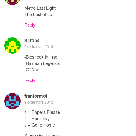
Metro Last Light
The Last of us
Reply
Sliron4
9 diciembre 2013
-Bioshock Infinite
-Rayman Legends
-GTA V
Reply
franformol
9 diciembre 2013
1 – Papers Please
2 – Spelunky
3 – Gone Home
Y que viva lo Indie.