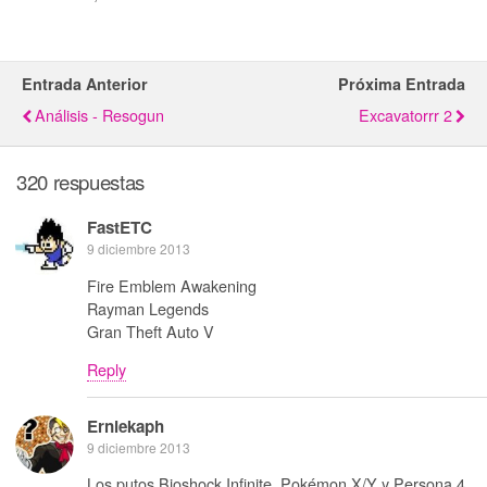
Entrada Anterior
Próxima Entrada
Análisis - Resogun
Excavatorrr 2
320 respuestas
FastETC
9 diciembre 2013
Fire Emblem Awakening
Rayman Legends
Gran Theft Auto V
Reply
Erniekaph
9 diciembre 2013
Los putos Bioshock Infinite, Pokémon X/Y y Persona 4