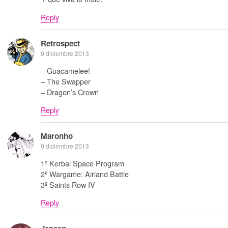
Reply
Retrospect
9 diciembre 2013
– Guacamelee!
– The Swapper
– Dragon’s Crown
Reply
Maronho
9 diciembre 2013
1º Kerbal Space Program
2º Wargame: Airland Battle
3º Saints Row IV
Reply