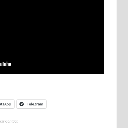
tsApp
Telegram
irst Contact
.