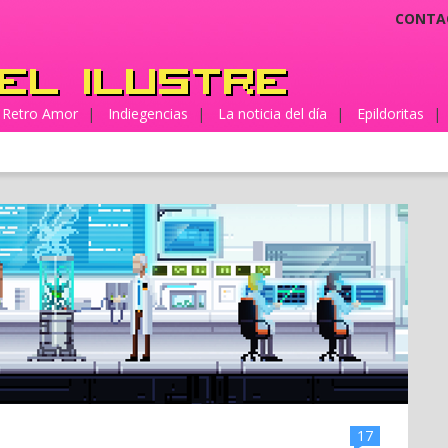
CONTA
Retro Amor
|
Indiegencias
|
La noticia del día
|
Epildoritas
|
17