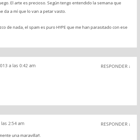
uego. El arte es precioso. Según tengo entendido la semana que
me da a mí que lo van a petar vasto.
zco de nada, el spam es puro HYPE que me han parasitado con ese
013 a las 0:42 am
RESPONDER
↓
 las 2:54 am
RESPONDER
↓
ente una maravilla!!.