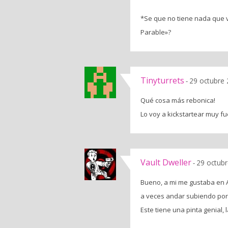
*Se que no tiene nada que v
Parable»?
Tinyturrets
29 octubre 
-
Qué cosa más rebonica!
Lo voy a kickstartear muy fu
Vault Dweller
29 octubr
-
Bueno, a mi me gustaba en A
a veces andar subiendo por 
Este tiene una pinta genial,