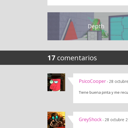
Depth
17
comentarios
PsicoCooper
28 octubr
-
Tiene buena pinta y me recu
GreyShock
28 octubre 2
-