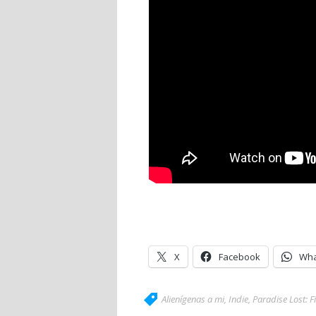
X
Facebook
Wha
Alienígenas a mi
,
Indie
,
Paradise Lost: F