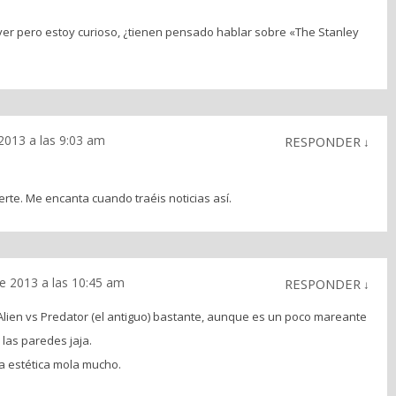
er pero estoy curioso, ¿tienen pensado hablar sobre «The Stanley
2013 a las 9:03 am
RESPONDER
↓
erte. Me encanta cuando traéis noticias así.
e 2013 a las 10:45 am
RESPONDER
↓
lien vs Predator (el antiguo) bastante, aunque es un poco mareante
las paredes jaja.
 la estética mola mucho.