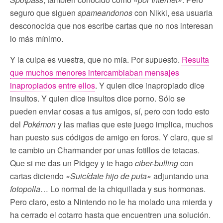
seguro que siguen
spameandonos
con Nikki, esa usuaria
desconocida que nos escribe cartas que no nos interesan
lo más mínimo.
Y la culpa es vuestra, que no mía. Por supuesto.
Resulta
que muchos menores intercambiaban mensajes
inapropiados entre ellos
. Y quien dice inapropiado dice
insultos. Y quien dice insultos dice porno. Sólo se
pueden enviar cosas a tus amigos, sí, pero con todo esto
del
Pokémon
y las mafias que este juego implica, muchos
han puesto sus códigos de amigo en foros. Y claro, que si
te cambio un Charmander por unas fotillos de tetacas.
Que si me das un Pidgey y te hago
ciber-bulling
con
cartas diciendo
«Suicídate hijo de puta»
adjuntando una
fotopolla
… Lo normal de la chiquillada y sus hormonas.
Pero claro, esto a Nintendo no le ha molado una mierda y
ha cerrado el cotarro hasta que encuentren una solución.