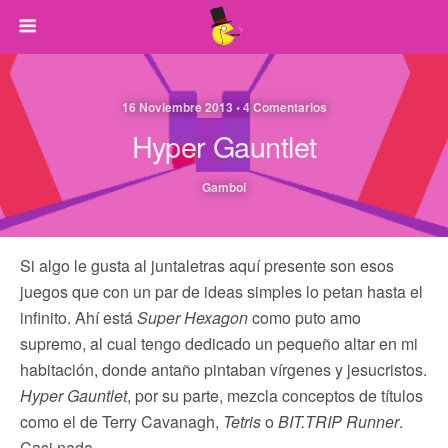
16 Noviembre 2013 • 4 Comentarios
Hyper Gauntlet
Gamboi
Si algo le gusta al juntaletras aquí presente son esos
juegos que con un par de ideas simples lo petan hasta el
infinito. Ahí está
Super Hexagon
como puto amo
supremo, al cual tengo dedicado un pequeño altar en mi
habitación, donde antaño pintaban vírgenes y jesucristos.
Hyper Gauntlet
, por su parte, mezcla conceptos de títulos
como el de Terry Cavanagh,
Tetris
o
BIT.TRIP Runner
.
Casi nada.