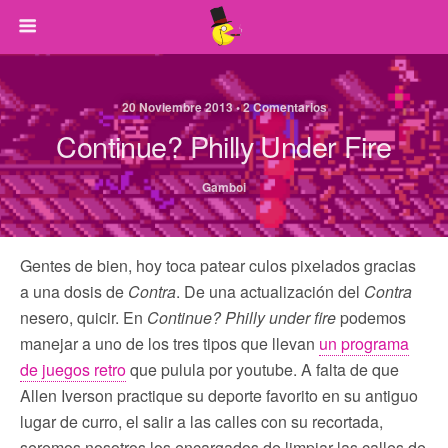
20 Noviembre 2013 • 2 Comentarios
Continue? Philly Under Fire
Gamboi
Gentes de bien, hoy toca patear culos pixelados gracias
a una dosis de
Contra
. De una actualización del
Contra
nesero, quicir. En
Continue? Philly under fire
podemos
manejar a uno de los tres tipos que llevan
un programa
de juegos retro
que pulula por youtube. A falta de que
Allen Iverson practique su deporte favorito en su antiguo
lugar de curro, el salir a las calles con su recortada,
seremos nosotros los encargados de limpiar las calles de