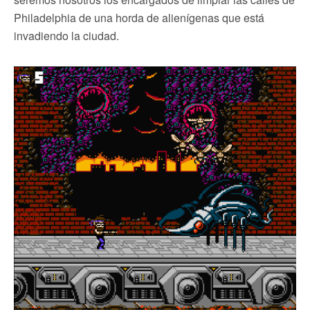
Philadelphia de una horda de alienígenas que está
invadiendo la ciudad.