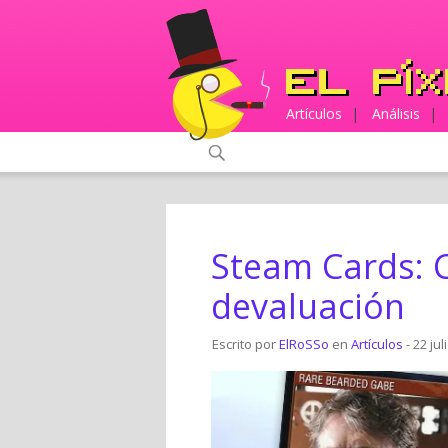
Artículos
|
Análisis
|
Steam Cards: C
devaluación
Escrito por
ElRoSSo
en
Artículos
- 22 jul