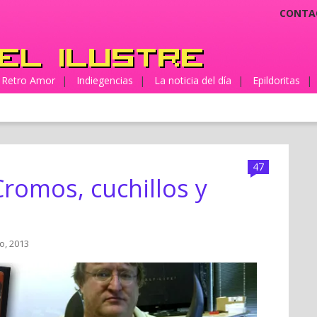
CONTA
Retro Amor
|
Indiegencias
|
La noticia del día
|
Epildoritas
|
47
romos, cuchillos y
io, 2013