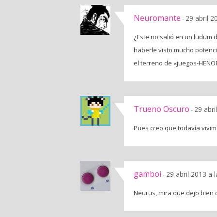
Neuromante
29 abril 2
-
¿Este no salió en un ludum
haberle visto mucho potenci
el terreno de «juegos-HENO
Trueno Oscuro
29 abri
-
Pues creo que todavía viv
gamboi
29 abril 2013 a 
-
Neurus, mira que dejo bien