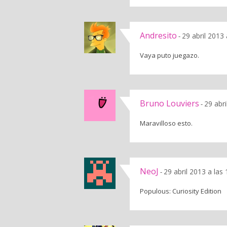
Andresito
29 abril 2013
-
Vaya puto juegazo.
Bruno Louviers
29 abr
-
Maravilloso esto.
NeoJ
29 abril 2013 a las
-
Populous: Curiosity Edition