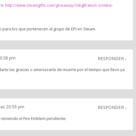
ro:
http://www.steamgifts.com/giveaway/OibgB/atom-zombie-
o para los que pertenecen al grupo de EPI en Steam.
20:38 pm
RESPONDER
↓
darte las gracias o amenazarte de muerte por el tiempo que llevo ya
 las 20:59 pm
RESPONDER
↓
o teniendo el Fire Emblem pendiente.