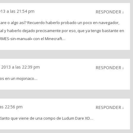
013 a las 21:54 pm
RESPONDER
↓
 dare o algo así? Recuerdo haberlo probado un poco en navegador,
al y haberlo dejado precisamente por eso, que ya tengo bastante en
RMES-sin-manual» con el Minecraft…
l 2013 a las 22:39 pm
RESPONDER
↓
imos en un mojonaco…
las 22:56 pm
RESPONDER
↓
 clarito que viene de una compo de Ludum Dare XD…