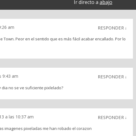
Ir directo a
abajo
 9:26 am
RESPONDER
↓
le Town. Peor en el sentido que es más fácil acabar encallado. Por lo
as 9:43 am
RESPONDER
↓
dia no se ve suficiente pixlelado?
013 a las 10:37 am
RESPONDER
↓
las imagenes pixeladas me han robado el corazon