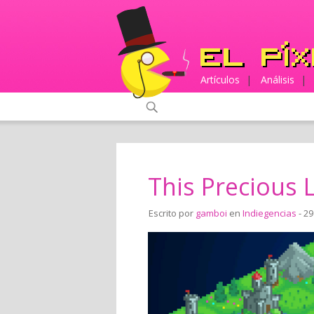
Artículos
|
Análisis
|
This Precious 
Escrito por
gamboi
en
Indiegencias
- 29