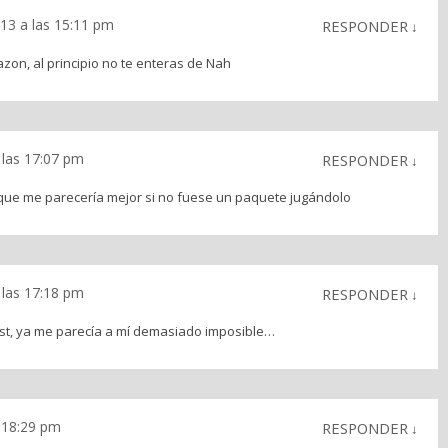
013 a las 15:11 pm
RESPONDER
↓
zon, al principio no te enteras de Nah
 las 17:07 pm
RESPONDER
↓
 que me parecería mejor si no fuese un paquete jugándolo
 las 17:18 pm
RESPONDER
↓
est, ya me parecía a mí demasiado imposible…
s 18:29 pm
RESPONDER
↓