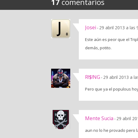
17
comentarios
Josei
29 abril 2013 a las
-
Este aún es peor que el Trip
demás, potito.
R!$!NG
29 abril 2013 a l
-
Pero que ya el populous hoy 
Mente Sucia
29 abril 2
-
aun no lo he provado pero 