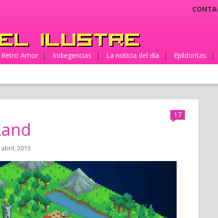
CONTA
Retro Amor
|
Indiegencias
|
La noticia del día
|
Epildoritas
|
17
Land
 abril, 2013