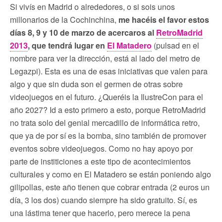
Si vivís en Madrid o alrededores, o si sois unos
millonarios de la Cochinchina,
me hacéis el favor estos
días 8, 9 y 10 de marzo de acercaros al
RetroMadrid
2013
, que tendrá lugar en
El Matadero
(pulsad en el
nombre para ver la dirección, está al lado del metro de
Legazpi). Esta es una de esas iniciativas que valen para
algo y que sin duda son el germen de otras sobre
videojuegos en el futuro. ¿Queréis la IlustreCon para el
año 2027? Id a esto primero a esto, porque RetroMadrid
no trata solo del genial mercadillo de informática retro,
que ya de por sí es la bomba, sino también de promover
eventos sobre videojuegos. Como no hay apoyo por
parte de institiciones a este tipo de acontecimientos
culturales y como en El Matadero se están poniendo algo
gilipollas, este año tienen que cobrar entrada (2 euros un
día, 3 los dos) cuando siempre ha sido gratuito. Sí, es
una lástima tener que hacerlo, pero merece la pena