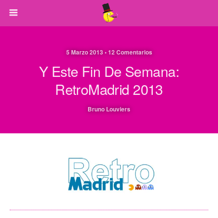
5 Marzo 2013 • 12 Comentarios
Y Este Fin De Semana:
RetroMadrid 2013
Bruno Louviers