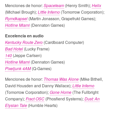
Menciones de honor:
Spaceteam
(Henry Smith);
Helix
(Michael Brough);
Little Inferno
(Tomorrow Corporation);
Rymdkapsel
(Martin Jonasson, Grapefrukt Games);
Hotline Miami
(Dennaton Games)
Excelencia en audio
Kentucky Route Zero
(Cardboard Computer)
Bad Hotel
(Lucky Frame)
140
(Jeppe Carlsen)
Hotline Miami
(Dennaton Games)
Pixeljunk 4AM
(Q-Games)
Menciones de honor:
Thomas Was Alone
(Mike Bithell,
David Housden and Danny Wallace);
Little Inferno
(Tomorrow Corporation);
Gone Home
(The Fullbright
Company);
Fract OSC
(Phosfiend Systems);
Dust: An
Elysian Tale
(Humble Hearts)