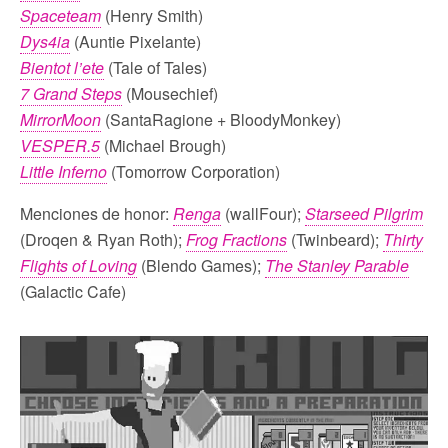
Spaceteam
(Henry Smith)
Dys4ia
(Auntie Pixelante)
Bientot l’ete
(Tale of Tales)
7 Grand Steps
(Mousechief)
MirrorMoo
n
(SantaRagione + BloodyMonkey)
VESPER.5
(Michael Brough)
Little Inferno
(Tomorrow Corporation)
Menciones de honor:
Renga
(wallFour);
Starseed Pilgrim
(Droqen & Ryan Roth);
Frog Fractions
(Twinbeard);
Thirty
Flights of Loving
(Blendo Games);
The Stanley Parable
(Galactic Cafe)