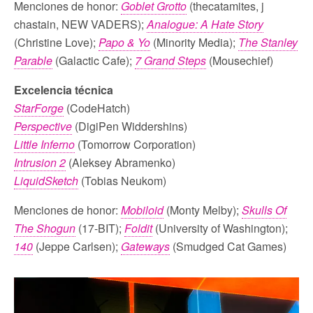
Menciones de honor:
Goblet Grotto
(thecatamites, j
chastain, NEW VADERS);
Analogue: A Hate Story
(Christine Love);
Papo & Yo
(Minority Media);
The Stanley
Parable
(Galactic Cafe);
7 Grand Steps
(Mousechief)
Excelencia técnica
StarForge
(CodeHatch)
Perspective
(DigiPen Widdershins)
Little Inferno
(Tomorrow Corporation)
Intrusion 2
(Aleksey Abramenko)
LiquidSketch
(Tobias Neukom)
Menciones de honor:
Mobiloid
(Monty Melby);
Skulls Of
The Shogun
(17-BIT);
Foldit
(University of Washington);
140
(Jeppe Carlsen);
Gateways
(Smudged Cat Games)