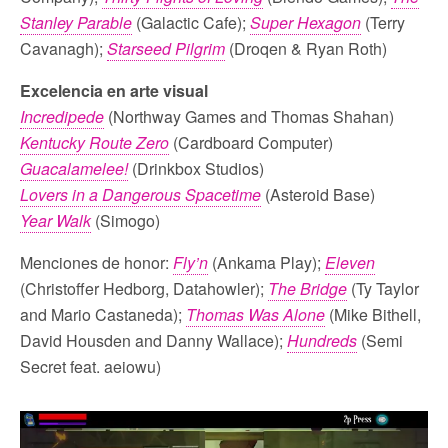
Stanley Parable
(Galactic Cafe);
Super Hexagon
(Terry
Cavanagh);
Starseed Pilgrim
(Droqen & Ryan Roth)
Excelencia en arte visual
Incredipede
(Northway Games and Thomas Shahan)
Kentucky Route Zero
(Cardboard Computer)
Guacalamelee!
(Drinkbox Studios)
Lovers in a Dangerous Spacetime
(Asteroid Base)
Year Walk
(Simogo)
Menciones de honor:
Fly’n
(Ankama Play);
Eleven
(Christoffer Hedborg, Datahowler);
The Bridge
(Ty Taylor
and Mario Castaneda);
Thomas Was Alone
(Mike Bithell,
David Housden and Danny Wallace);
Hundreds
(Semi
Secret feat. aeiowu)