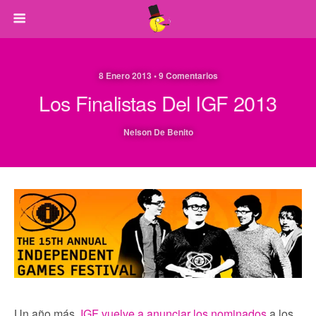
8 Enero 2013 • 9 Comentarios
Los Finalistas Del IGF 2013
Nelson De Benito
Un año más,
IGF vuelve a anunciar los nominados
a los