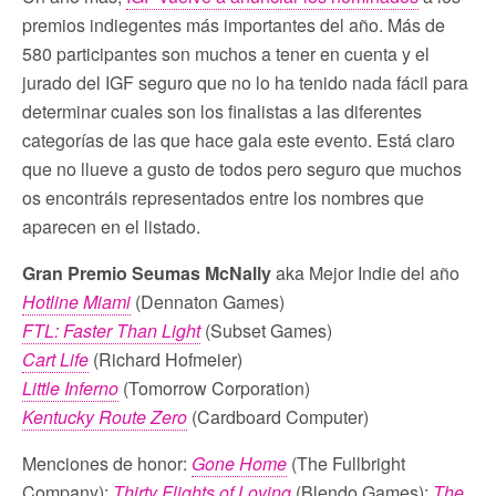
premios indiegentes más importantes del año. Más de
580 participantes son muchos a tener en cuenta y el
jurado del IGF seguro que no lo ha tenido nada fácil para
determinar cuales son los finalistas a las diferentes
categorías de las que hace gala este evento. Está claro
que no llueve a gusto de todos pero seguro que muchos
os encontráis representados entre los nombres que
aparecen en el listado.
Gran Premio Seumas McNally
aka Mejor Indie del año
Hotline Miami
(Dennaton Games)
FTL: Faster Than Light
(Subset Games)
Cart Life
(Richard Hofmeier)
Little Inferno
(Tomorrow Corporation)
Kentucky Route Zero
(Cardboard Computer)
Menciones de honor:
Gone Home
(The Fullbright
Company);
Thirty Flights of Loving
(Blendo Games);
The