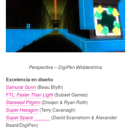
Perspective – DigiPen Widdershins
Excelencia en diseño
Samurai Gunn
(Beau Blyth)
FTL: Faster Than Light
(Subset Games)
Starseed Pilgrim
(Droqen & Ryan Roth)
Super Hexagon
(Terry Cavanagh)
Super Space ______
(David Scamehorn & Alexander
Baard/DigiPen)