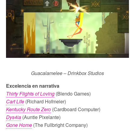
Guacalamelee – Drinkbox Studios
Excelencia en narrativa
Thirty Flights of Loving
(Blendo Games)
Cart Life
(Richard Hofmeier)
Kentucky Route Zero
(Cardboard Computer)
Dys4ia
(Auntie Pixelante)
Gone Home
(The Fullbright Company)