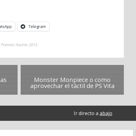
tsApp
Telegram
,
Premios Ilustres 2012
.
las
Monster Monpiece o como
aprovechar el táctil de PS Vita
Ir directo a
abajo