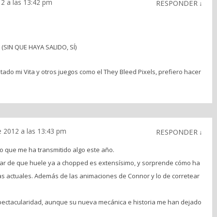
2 a las 13:42 pm
RESPONDER
↓
 (SIN QUE HAYA SALIDO, SÍ)
do mi Vita y otros juegos como el They Bleed Pixels, prefiero hacer
e 2012 a las 13:43 pm
RESPONDER
↓
co que me ha transmitido algo este año.
esar de que huele ya a chopped es extensísimo, y sorprende cómo ha
as actuales. Además de las animaciones de Connor y lo de corretear
 espectacularidad, aunque su nueva mecánica e historia me han dejado