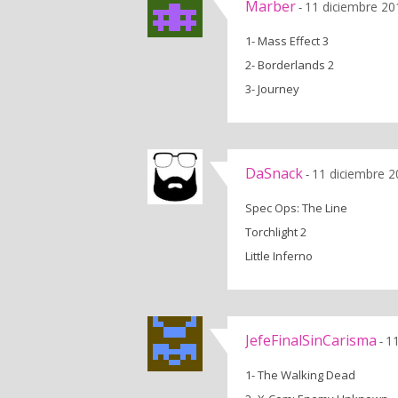
Marber
11 diciembre 20
-
1- Mass Effect 3
2- Borderlands 2
3- Journey
DaSnack
11 diciembre 2
-
Spec Ops: The Line
Torchlight 2
Little Inferno
JefeFinalSinCarisma
11
-
1- The Walking Dead