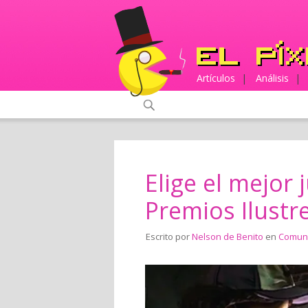
Artículos
|
Análisis
|
Elige el mejor 
Premios Ilustr
Escrito por
Nelson de Benito
en
Comun