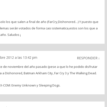
olo los que salen a final de año (FarCry,Dishonored…) Y puesto que
demas serán votados de forma casi sistematica,estos son los que a
año. Saludos ¡
mbre 2012 a las 13:42 pm
RESPONDER
↓
te de noviembre del año pasado (pese a que lo he podido disfrutar
ista a Dishonored, Batman Arkham City, Far Cry 3 y The Walking Dead.
a X-COM: Enemy Unknown y Sleeping Dogs.