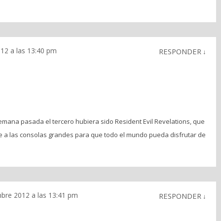
012 a las 13:40 pm
RESPONDER
↓
emana pasada el tercero hubiera sido Resident Evil Revelations, que
e a las consolas grandes para que todo el mundo pueda disfrutar de
mbre 2012 a las 13:41 pm
RESPONDER
↓