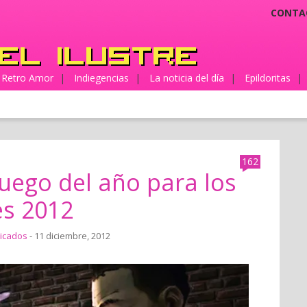
CONTA
Retro Amor
|
Indiegencias
|
La noticia del día
|
Epildoritas
|
162
juego del año para los
es 2012
icados
- 11 diciembre, 2012