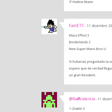
3º Hotline Miami
FastETC
11 diciembre 2
-
Mass Effect 3
Borderlands 2
New Super Mario Bros U
Si huberias preguntado la s
espero que de verdad llegu
un gran Resident.
@RaffaValencia
11 dicie
-
1-.Diablo 3