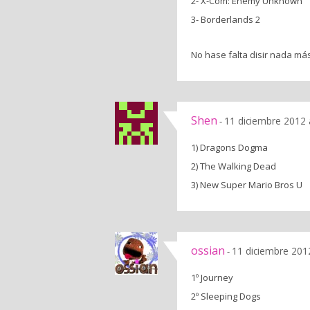
2- X-Com: Enemy Unknown
3- Borderlands 2
No hase falta disir nada má
Shen
11 diciembre 2012 
-
1) Dragons Dogma
2) The Walking Dead
3) New Super Mario Bros U
ossian
11 diciembre 201
-
1º Journey
2º Sleeping Dogs