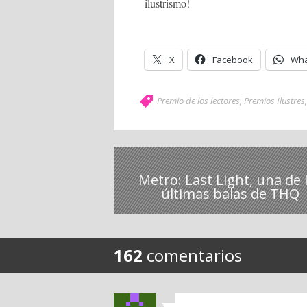
ilustrismo!
X
Facebook
Wha
Premio de los lectores
,
Premios Ilustres
Metro: Last Light, una de 
últimas balas de THQ
162
comentarios