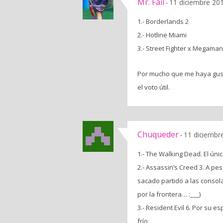
Mr. Fail
11 diciembre 201
-
1.- Borderlands 2
2.- Hotline Miami
3.- Street Fighter x Megaman
Por mucho que me haya gusta
el voto útil.
Chuqueder
11 diciembr
-
1.- The Walking Dead. El úni
2.- Assassin’s Creed 3. A p
sacado partido a las consol
por la frontera… :___)
3.- Resident Evil 6. Por su
frío.