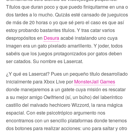
Títulos que duran poco y que puedo finiquitarme en una o
dos tardes a lo mucho. Quizás esté cansado de jueguicos
de más de 20 horas o yo que sé pero el caso es que así
estoy probando bastantes títulos. Y tras catar varios
despropósitos en
Desura
acabé instalando uno cuya
imagen era un gato pixelado amarillento. Y joder, todos
sabéis que los juegos protagonizados por gatos deben
ser catados. Su nombre es Lasercat.
¿Y qué es Lasercat? Pues un pequeño título desarrollado
inicialmente para Xbox Live por
MonsterJail Games
donde manejaremos a un gatete cuya misión es rescatar
a su mejor amigo Owlfriend (sí, un búho) del laberíntico
castillo del malvado hechicero Wizzord, la rana mágica
espacial. Con este psicotrópico argumento nos
encontramos con un sencillo plataformas donde tenemos
dos botones para realizar acciones: uno para saltar y otro