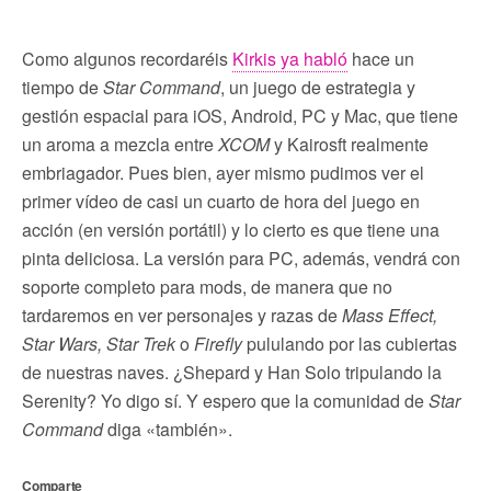
Como algunos recordaréis
Kirkis ya habló
hace un
tiempo de
Star Command
, un juego de estrategia y
gestión espacial para iOS, Android, PC y Mac, que tiene
un aroma a mezcla entre
XCOM
y Kairosft realmente
embriagador. Pues bien, ayer mismo pudimos ver el
primer vídeo de casi un cuarto de hora del juego en
acción (en versión portátil) y lo cierto es que tiene una
pinta deliciosa. La versión para PC, además, vendrá con
soporte completo para mods, de manera que no
tardaremos en ver personajes y razas de
Mass Effect,
Star Wars, Star Trek
o
Firefly
pululando por las cubiertas
de nuestras naves. ¿Shepard y Han Solo tripulando la
Serenity? Yo digo sí. Y espero que la comunidad de
Star
Command
diga «también».
Comparte