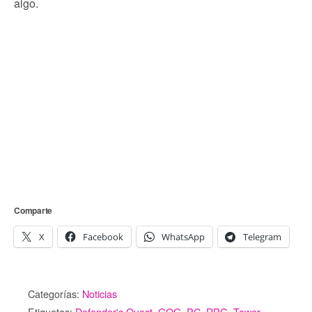
algo.
Comparte
X
Facebook
WhatsApp
Telegram
Categorías:
Noticias
Etiquetas:
Defender's Quest
,
GOG
,
PC
,
RPG
,
Tower