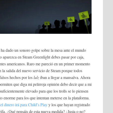
ha dado un sonoro golpe sobre la mesa ante el mundo
uego aparezca en Steam Greenlight debes pasar por caja,
ntes americanos. Raro me pareció en un primer momento
 la salida del nuevo servicio de Steam porque todos
falsos hechos por los
lulz
iban a llegar a mansalva. Ahora
ermiten que diga mi pelirroja opinión debo decir que a mi
suficientemente elevado para que los trolls se lo piensen
 enorme para los que intentan meterse en la plataforma.
el dinero irá para Child’s Play
y los que hayan registrado
tarifa. ¿Qué pensáis de esta nueva medida? ¿Justa o no?