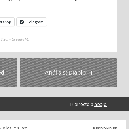
tsApp
Telegram
,
Steam Greenlight
.
ed
Análisis: Diablo III
Ir directo a
abajo
2 a las 7:20 am
RESPONDER
↓