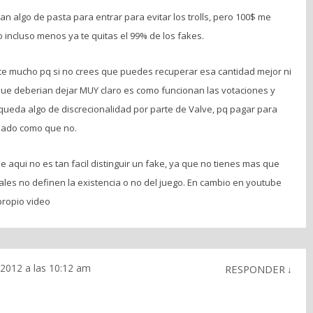
n algo de pasta para entrar para evitar los trolls, pero 100$ me
incluso menos ya te quitas el 99% de los fakes.
te mucho pq si no crees que puedes recuperar esa cantidad mejor ni
que deberian dejar MUY claro es como funcionan las votaciones y
 queda algo de discrecionalidad por parte de Valve, pq pagar para
ñado como que no.
 aqui no es tan facil distinguir un fake, ya que no tienes mas que
ales no definen la existencia o no del juego. En cambio en youtube
 propio video
2012 a las 10:12 am
RESPONDER
↓