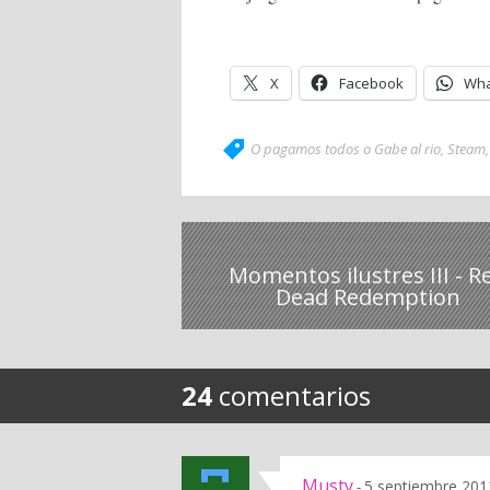
X
Facebook
Wha
O pagamos todos o Gabe al rio
,
Steam
Momentos ilustres III - R
Dead Redemption
24
comentarios
Musty
5 septiembre 201
-