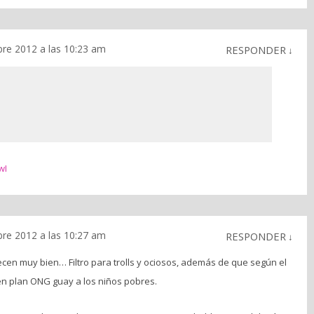
bre 2012 a las 10:23 am
RESPONDER
↓
wI
bre 2012 a las 10:27 am
RESPONDER
↓
ecen muy bien… Filtro para trolls y ociosos, además de que según el
n plan ONG guay a los niños pobres.