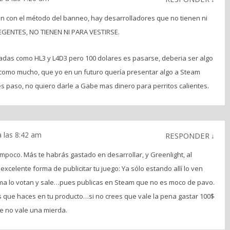
an con el método del banneo, hay desarrolladores que no tienen ni
EGENTES, NO TIENEN NI PARA VESTIRSE.
adas como HL3 y L4D3 pero 100 dolares es pasarse, deberia ser algo
 como mucho, que yo en un futuro quería presentar algo a Steam
es paso, no quiero darle a Gabe mas dinero para perritos calientes.
 las 8:42 am
RESPONDER
↓
mpoco. Más te habrás gastado en desarrollar, y Greenlight, al
celente forma de publicitar tu juego: Ya sólo estando allí lo ven
ima lo votan y sale…pues publicas en Steam que no es moco de pavo.
ás que haces en tu producto…si no crees que vale la pena gastar 100$
ue no vale una mierda.