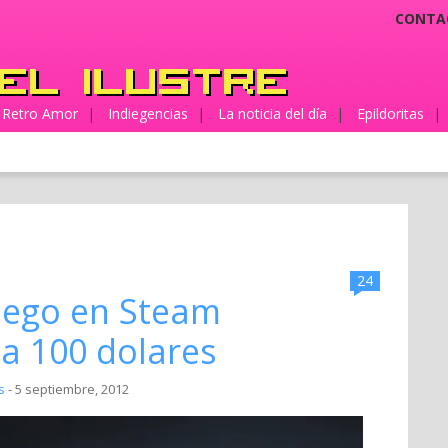
CONTA
Retro Amor
|
Indiegencias
|
La noticia del día
|
Epildoritas
|
24
juego en Steam
a 100 dolares
s
- 5 septiembre, 2012