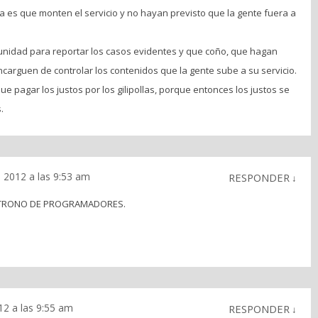
 es que monten el servicio y no hayan previsto que la gente fuera a
unidad para reportar los casos evidentes y que coño, que hagan
carguen de controlar los contenidos que la gente sube a su servicio.
 pagar los justos por los gilipollas, porque entonces los justos se
.
 2012 a las 9:53 am
RESPONDER
↓
TRONO DE PROGRAMADORES.
12 a las 9:55 am
RESPONDER
↓