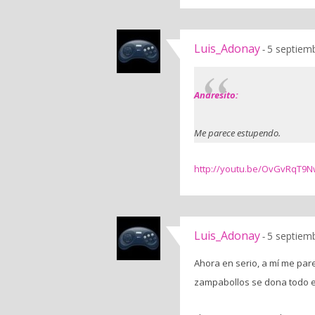
Luis_Adonay
5 septiem
-
Andresito:
Me parece estupendo.
http://youtu.be/OvGvRqT9N
Luis_Adonay
5 septiem
-
Ahora en serio, a mí me par
zampabollos se dona todo e