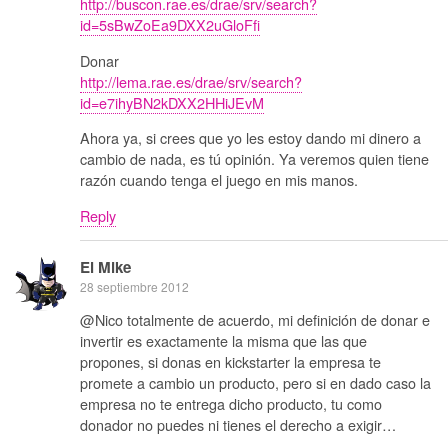
http://buscon.rae.es/drae/srv/search?
id=5sBwZoEa9DXX2uGloFfi
Donar
http://lema.rae.es/drae/srv/search?
id=e7ihyBN2kDXX2HHiJEvM
Ahora ya, si crees que yo les estoy dando mi dinero a
cambio de nada, es tú opinión. Ya veremos quien tiene
razón cuando tenga el juego en mis manos.
Reply
El Mike
28 septiembre 2012
@Nico totalmente de acuerdo, mi definición de donar e
invertir es exactamente la misma que las que
propones, si donas en kickstarter la empresa te
promete a cambio un producto, pero si en dado caso la
empresa no te entrega dicho producto, tu como
donador no puedes ni tienes el derecho a exigir…