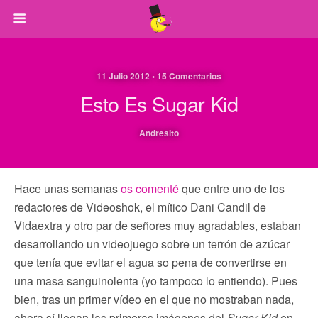
11 Julio 2012 • 15 Comentarios
Esto Es Sugar Kid
Andresito
Hace unas semanas
os comenté
que entre uno de los
redactores de Videoshok, el mítico Dani Candil de
Vidaextra y otro par de señores muy agradables, estaban
desarrollando un videojuego sobre un terrón de azúcar
que tenía que evitar el agua so pena de convertirse en
una masa sanguinolenta (yo tampoco lo entiendo). Pues
bien, tras un primer vídeo en el que no mostraban nada,
ahora sí llegan las primeras imágenes del
Sugar Kid
en