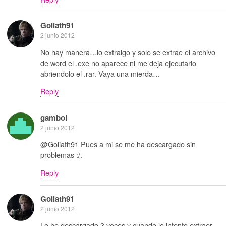
Goliath91
2 junio 2012
No hay manera…lo extraigo y solo se extrae el archivo
de word el .exe no aparece ni me deja ejecutarlo
abriendolo el .rar. Vaya una mierda…
Reply
gamboi
2 junio 2012
@Goliath91 Pues a mi se me ha descargado sin
problemas :/.
Reply
Goliath91
2 junio 2012
Lo he descargado 3 veces y cuando lo intento extraer