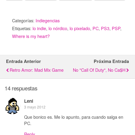
Categorías:
Indiegencias
Etiquetas:
lo indie
,
lo nórdico
,
lo pixelado
,
PC
,
PS3
,
PSP
,
Where is my heart?
Entrada Anterior
Próxima Entrada
Retro Amor: Mad Mix Game
No "Call Of Duty", No Ca$h
14 respuestas
Leni
3 mayo 2012
Que bonico es. Me lo apunto, para cuando salga en
PC.
Reply