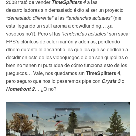
2008 trató de vender
TimeSplitters 4
a las
desarrolladoras sin demasiado éxito al ser un proyecto
“demasiado diferente”
a las
“tendencias actuales”
(me
está llegando un sutil aroma a crowdfunding… ¿a
vosotros no?). Pero si las
“tendencias actuales”
son sacar
FPS’s clónicos de color marrón y además, perdiendo
dinero durante el desarrollo, es que los que se dedican a
decidir en esto de los videojuegos o bien son gilipollas o
bien no tienen ni puta idea de cómo funciona esto de los
jueguicos… Vale, nos quedamos sin
TimeSplitters 4
,
pero seguro que nos lo pasaremos pipa con
Crysis 3
o
Homefront 2
… ¿O no?