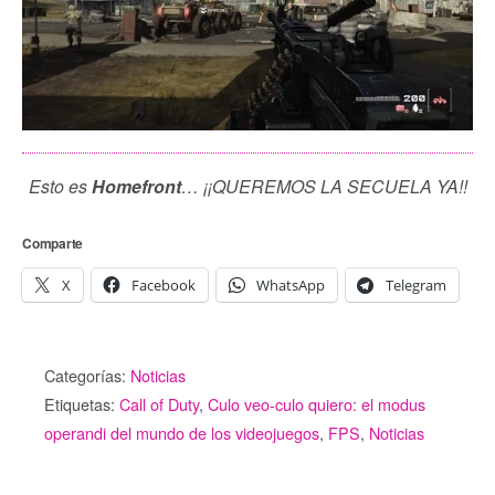
Esto es
Homefront
… ¡¡QUEREMOS LA SECUELA YA!!
Comparte
X
Facebook
WhatsApp
Telegram
Categorías:
Noticias
Etiquetas:
Call of Duty
,
Culo veo-culo quiero: el modus
operandi del mundo de los videojuegos
,
FPS
,
Noticias