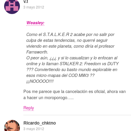
v.t
3 mayo 2012
Weasley:
Como el S.T.A.L.K.E.R 2 acabe por no salir por
culpa de estas tendencias, no querré seguir
viviendo en este planeta, como diría el profesor
Farnsworth.
O peor aún, ¿¿¿ y si lo casualizan y lo enfocan al
online y lo llaman STALKER 2: Freedom vs DUTY
??? Conviertiendo su basto mundo explorable en
esos micro-mapas del COD MW3 ??
¡¡¡NOOOOO!!!!
Pos me parece que la cancelación es oficial, ahora van
a hacer un moroporogo…..
Reply
Ricardo_chktno
3 mayo 2012