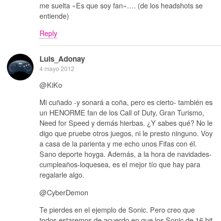
me suelta «Es que soy fan»…. (de los headshots se
entiende)
Reply
Luis_Adonay
4 mayo 2012
@KiKo
Mi cuñado -y sonará a coña, pero es cierto- también es
un HENORME fan de los Call of Duty, Gran Turismo,
Need for Speed y demás hierbas. ¿Y sabes qué? No le
digo que pruebe otros juegos, ni le presto ninguno. Voy
a casa de la parienta y me echo unos Fifas con él.
Sano deporte hoyga. Además, a la hora de navidades-
cumpleaños-loquesea, es el mejor tío que hay para
regalarle algo.
@CyberDemon
Te pierdes en el ejemplo de Sonic. Pero creo que
todos estaremos de acuerdo en que los Sonic de 16 bit