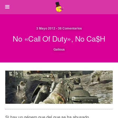
3 Mayo 2012 • 38 Comentarios
No «Call Of Duty», No Ca$h
Galious
Si hay un género que del que se ha abusado