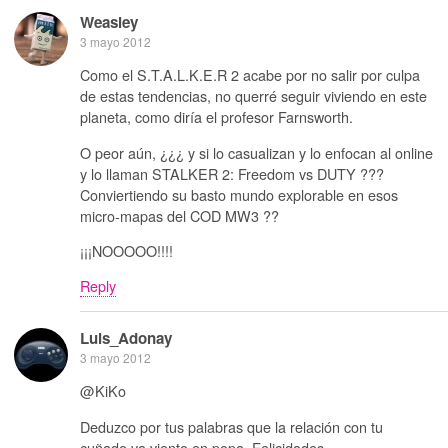
Weasley
3 mayo 2012
Como el S.T.A.L.K.E.R 2 acabe por no salir por culpa
de estas tendencias, no querré seguir viviendo en este
planeta, como diría el profesor Farnsworth.
O peor aún, ¿¿¿ y si lo casualizan y lo enfocan al online
y lo llaman STALKER 2: Freedom vs DUTY ???
Conviertiendo su basto mundo explorable en esos
micro-mapas del COD MW3 ??
¡¡¡NOOOOO!!!!
Reply
Luis_Adonay
3 mayo 2012
@KiKo
Deduzco por tus palabras que la relación con tu
cuñado va viento en popa. Felicidades.