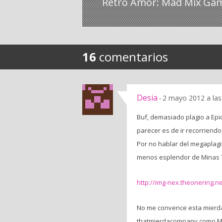
Retro Amor: Mad Mix Ga
16
comentarios
Desia
2 mayo 2012 a las
-
Buf, demasiado plagio a Epi
parecer es de ir recorriend
Por no hablar del megaplagio
menos esplendor de Minas Tir
http://img-nex.theonering.
No me convence esta mierda 
thatmierdacompany como Mie