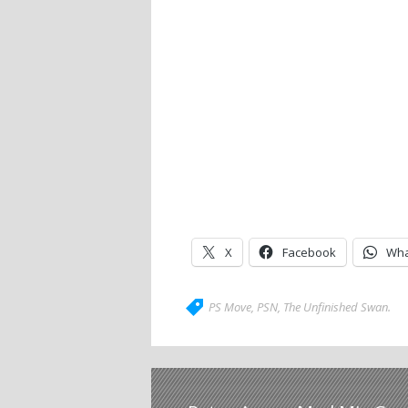
X
Facebook
Wha
PS Move
,
PSN
,
The Unfinished Swan
.