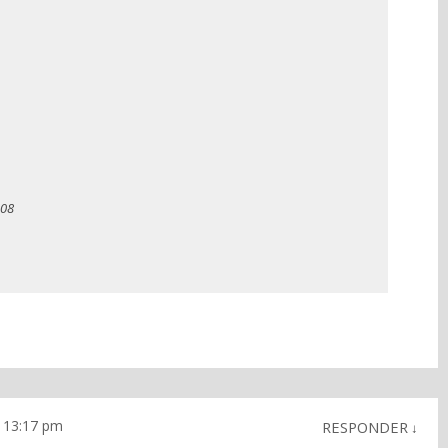
008
 13:17 pm
RESPONDER
↓