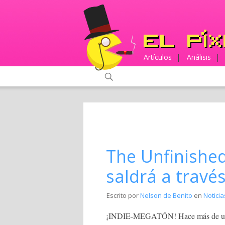
Artículos
|
Análisis
|
The Unfinishe
saldrá a travé
Escrito por
Nelson de Benito
en
Noticia
¡INDIE-MEGATÓN! Hace más de un a