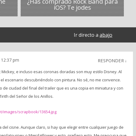
me
¿Has comprado Rock Band para
iOS? Te jodes
Ir directo a
abajo
 12:37 pm
RESPONDER
↓
c Mickey, e incluso esas coronas doradas son muy estilo Disney. Al
o el escenario descubriéndolo con pintura. No sé, no me convence.
 de ciudad del final del trailer que es una copia en miniatura y con
ith del Señor de los Anillos.
net/images/scrapbook/13654.jpg
del cisne. Aunque claro, si hay que elegir entre cualquier juego de
rdaJourney o MierdaFlower y esto, prefiero esto. Me preocupa que