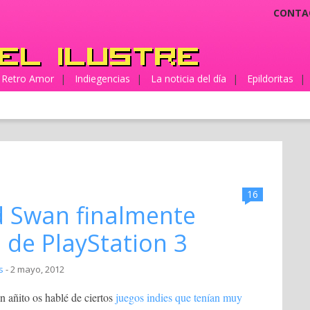
CONTA
Retro Amor
|
Indiegencias
|
La noticia del día
|
Epildoritas
|
16
d Swan finalmente
s de PlayStation 3
s
- 2 mayo, 2012
ñito os hablé de ciertos
juegos indies que tenían muy