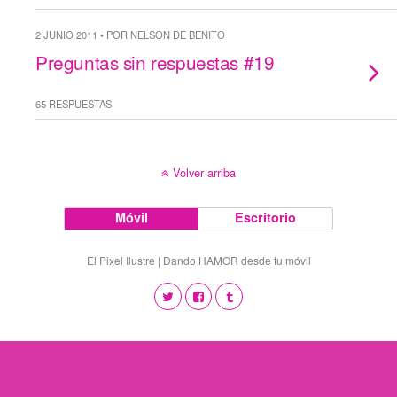
2 JUNIO 2011 • POR NELSON DE BENITO
Preguntas sin respuestas #19
65 RESPUESTAS
Volver arriba
Móvil
Escritorio
El Pixel Ilustre | Dando HAMOR desde tu móvil