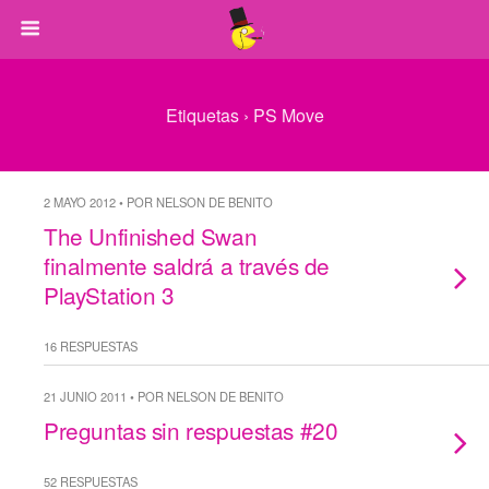
Etiquetas › PS Move
2 MAYO 2012 • POR NELSON DE BENITO
The Unfinished Swan
finalmente saldrá a través de
PlayStation 3
16 RESPUESTAS
21 JUNIO 2011 • POR NELSON DE BENITO
Preguntas sin respuestas #20
52 RESPUESTAS