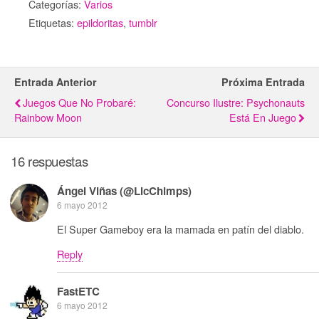
Categorías:
Varios
Etiquetas:
epildoritas
,
tumblr
Entrada Anterior
Próxima Entrada
Juegos Que No Probaré:
Concurso Ilustre: Psychonauts
Rainbow Moon
Está En Juego
16 respuestas
Ángel Viñas (@LicChimps)
6 mayo 2012
El Super Gameboy era la mamada en patín del diablo.
Reply
FastETC
6 mayo 2012