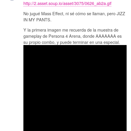
http://2.asset.soup.io/asset/3075/0626_ab2a.gif
No jugué Mass Effect, ni sé cómo se llaman, pero JIZZ
IN MY PANTS.
Y la primera imagen me recuerda de la muestra de
gameplay de Persona 4 Arena, donde AAAAAAA es
su propio combo, y puede terminar en una especial.