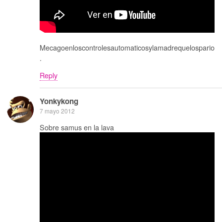
Mecagoenloscontrolesautomaticosylamadrequelospario
.
Reply
Yonkykong
7 mayo 2012
Sobre samus en la lava