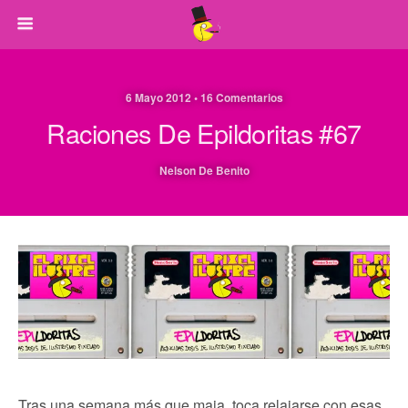
6 Mayo 2012 • 16 Comentarios
Raciones De Epildoritas #67
Nelson De Benito
Tras una semana más que maja, toca relajarse con esas