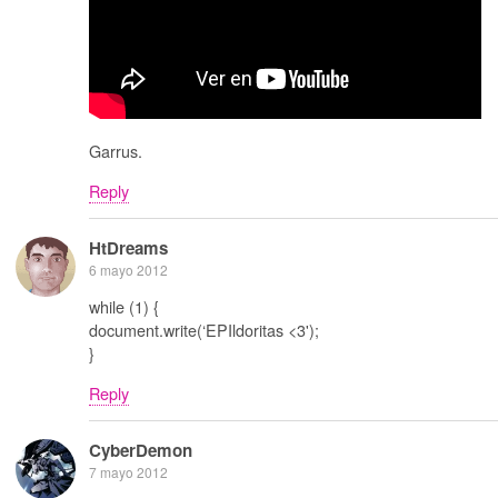
Garrus.
Reply
HtDreams
6 mayo 2012
while (1) {
document.write(‘EPIldoritas <3');
}
Reply
CyberDemon
7 mayo 2012