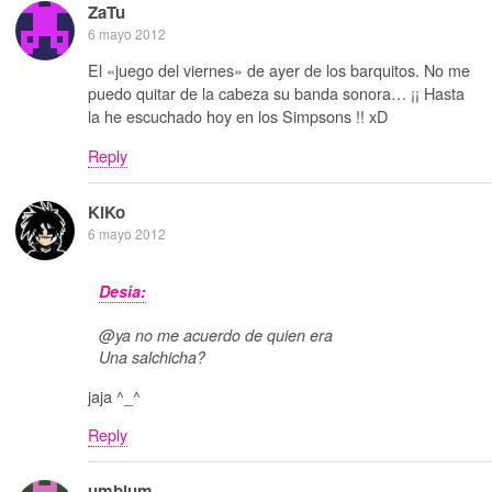
ZaTu
6 mayo 2012
El «juego del viernes» de ayer de los barquitos. No me
puedo quitar de la cabeza su banda sonora… ¡¡ Hasta
la he escuchado hoy en los Simpsons !! xD
Reply
KiKo
6 mayo 2012
Desia:
@ya no me acuerdo de quien era
Una salchicha?
jaja ^_^
Reply
umbium