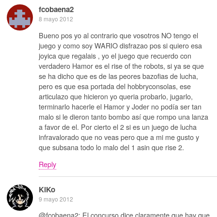
fcobaena2
8 mayo 2012
Bueno pos yo al contrario que vosotros NO tengo el
juego y como soy WARIO disfrazao pos si quiero esa
joyica que regalais , yo el juego que recuerdo con
verdadero Hamor es el rise of the robots, si ya se que
se ha dicho que es de las peores bazofias de lucha,
pero es que esa portada del hobbryconsolas, ese
articulazo que hicieron yo queria probarlo, jugarlo,
terminarlo hacerle el Hamor y Joder no podía ser tan
malo si le dieron tanto bombo así que rompo una lanza
a favor de el. Por cierto el 2 si es un juego de lucha
infravalorado que no veas pero que a mi me gusto y
que subsana todo lo malo del 1 asin que rise 2.
Reply
KiKo
9 mayo 2012
@fcobaena2: El concurso dice claramente que hay que