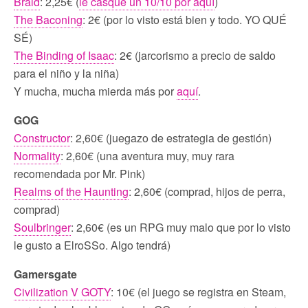
Braid
: 2,25€ (
le casqué un 10/10 por aquí
)
The Baconing
: 2€ (por lo visto está bien y todo. YO QUÉ
SÉ)
The Binding of Isaac
: 2€ (jarcorismo a precio de saldo
para el niño y la niña)
Y mucha, mucha mierda más por
aquí
.
GOG
Constructor
: 2,60€ (juegazo de estrategia de gestión)
Normality
: 2,60€ (una aventura muy, muy rara
recomendada por Mr. Pink)
Realms of the Haunting
: 2,60€ (comprad, hijos de perra,
comprad)
Soulbringer
: 2,60€ (es un RPG muy malo que por lo visto
le gusto a ElroSSo. Algo tendrá)
Gamersgate
Civilization V GOTY
: 10€ (el juego se registra en Steam,