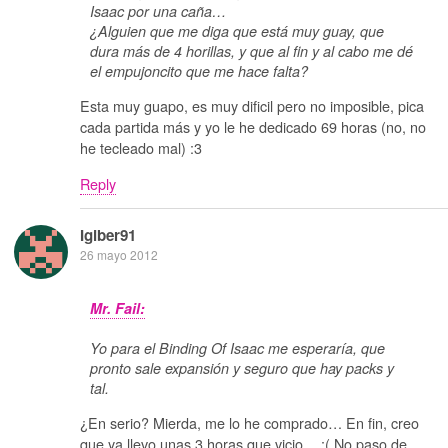
Isaac por una caña…
¿Alguien que me diga que está muy guay, que
dura más de 4 horillas, y que al fin y al cabo me dé
el empujoncito que me hace falta?
Esta muy guapo, es muy dificil pero no imposible, pica
cada partida más y yo le he dedicado 69 horas (no, no
he tecleado mal) :3
Reply
Igiber91
26 mayo 2012
Mr. Fail:
Yo para el Binding Of Isaac me esperaría, que
pronto sale expansión y seguro que hay packs y
tal.
¿En serio? Mierda, me lo he comprado… En fin, creo
que ya llevo unas 3 horas que vicio… :( No paso de