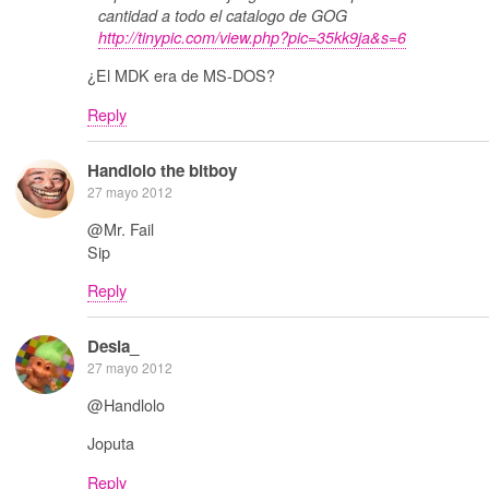
cantidad a todo el catalogo de GOG
http://tinypic.com/view.php?pic=35kk9ja&s=6
¿El MDK era de MS-DOS?
Reply
Handlolo the bitboy
27 mayo 2012
@Mr. Fail
Sip
Reply
Desia_
27 mayo 2012
@Handlolo
Joputa
Reply