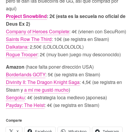
pero te dan las bluecoins de GG, así que comprad por
aquí)
Project Snowblind
: 2€ (esta es la secuela no oficial de
Deus Ex 2)
Company of Heroes Complete
: 4€ (vienen con SecuRom)
Saints Row The Third
: 10€ (se registra en Steam)
Daikatana
: 2,50€ (LOLOLOLOLOLOL)
Rogue Trooper
: 2€ (muy buen juego muy desconocido)
Amazon
(hace falta poner dirección USA)
Borderlands GOTY
: 5€ (se registra en Steam)
Divinity II: The Dragon Knight Saga
: 4,5€ (se registra en
Steam y
a mí me gustó mucho
)
Sengoku
: 4€ (estrategia loca medievo japonesa)
Payday: The Heist
: 4€ (se registra en Steam)
Comparte
X
Facebook
WhatsApp
Telegram