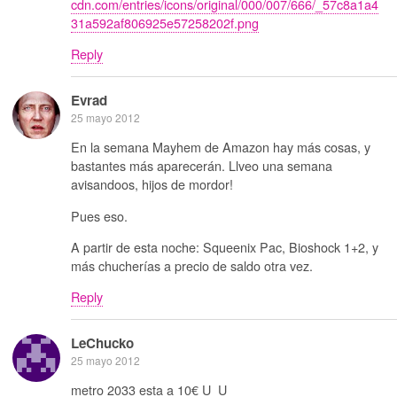
cdn.com/entries/icons/original/000/007/666/_57c8a1a4
31a592af806925e57258202f.png
Reply
Evrad
25 mayo 2012
En la semana Mayhem de Amazon hay más cosas, y
bastantes más aparecerán. Llveo una semana
avisandoos, hijos de mordor!
Pues eso.
A partir de esta noche: Squeenix Pac, Bioshock 1+2, y
más chucherías a precio de saldo otra vez.
Reply
LeChucko
25 mayo 2012
metro 2033 esta a 10€ U_U