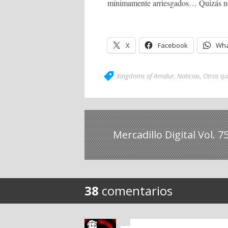
mínimamente arriesgados… Quizás no
X
Facebook
Wha
Kingdoms of Amalur
,
Noticias
,
Otros q
Mercadillo Digital Vol. 7
38
comentarios