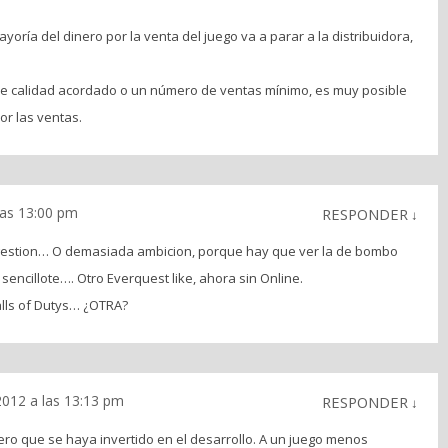
yoría del dinero por la venta del juego va a parar a la distribuidora,
 de calidad acordado o un número de ventas mínimo, es muy posible
or las ventas.
las 13:00 pm
RESPONDER
↓
gestion… O demasiada ambicion, porque hay que ver la de bombo
 sencillote…. Otro Everquest like, ahora sin Online.
lls of Dutys… ¿OTRA?
012 a las 13:13 pm
RESPONDER
↓
o que se haya invertido en el desarrollo. A un juego menos