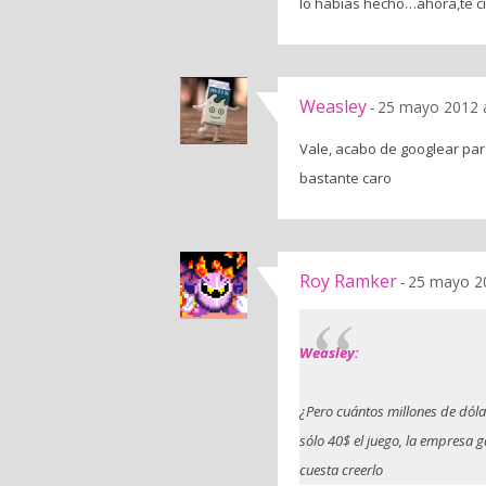
lo habias hecho…ahora,te ci
Weasley
25 mayo 2012 a
-
Vale, acabo de googlear par
bastante caro
Roy Ramker
25 mayo 20
-
Weasley:
¿Pero cuántos millones de dól
sólo 40$ el juego, la empresa 
cuesta creerlo