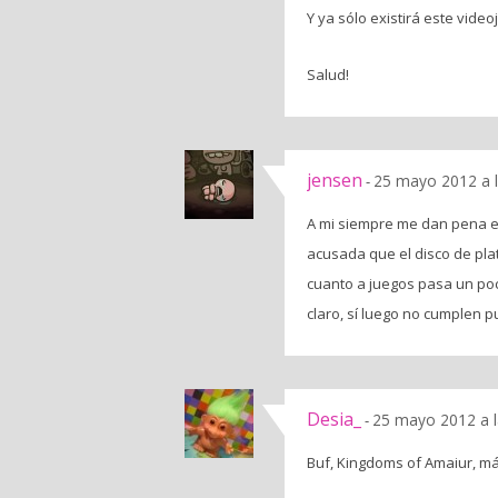
Y ya sólo existirá este vide
Salud!
jensen
25 mayo 2012 a 
-
A mi siempre me dan pena est
acusada que el disco de plat
cuanto a juegos pasa un po
claro, sí luego no cumplen p
Desia_
25 mayo 2012 a 
-
Buf, Kingdoms of Amaiur, má