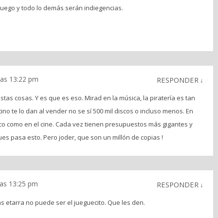
ojuego y todo lo demás serán indiegencias.
las 13:22 pm
RESPONDER
↓
as cosas. Y es que es eso. Mirad en la música, la piratería es tan
ino te lo dan al vender no se sí 500 mil discos o incluso menos. En
co como en el cine. Cada vez tienen presupuestos más gigantes y
ues pasa esto. Pero joder, que son un millón de copias !
las 13:25 pm
RESPONDER
↓
s etarra no puede ser el jueguecito. Que les den.