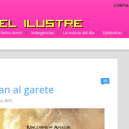
CONTA
Retro Amor
|
Indiegencias
|
La noticia del día
|
Epildoritas
|
38
an al garete
o, 2012