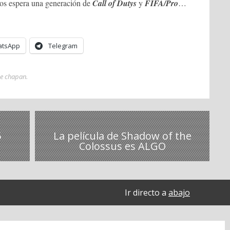
s espera una generación de
Call of Dutys
y
FIFA/Pro
…
tsApp
Telegram
ue chapan
.
5
La película de Shadow of the
Colossus es ALGO
Ir directo a
abajo