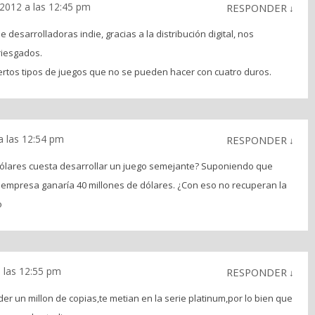
2012 a las 12:45 pm
RESPONDER
↓
e desarrolladoras indie, gracias a la distribución digital, nos
riesgados.
ertos tipos de juegos que no se pueden hacer con cuatro duros.
 las 12:54 pm
RESPONDER
↓
dólares cuesta desarrollar un juego semejante? Suponiendo que
la empresa ganaría 40 millones de dólares. ¿Con eso no recuperan la
o
 las 12:55 pm
RESPONDER
↓
r un millon de copias,te metian en la serie platinum,por lo bien que