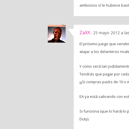
ambicioso sí le hubiese bast
ZaXX
25 mayo 2012 a la
-
El próximo juego que venderá
atajar a los delanteros rival
Y como será tan jodidamente
Tendrás que pagar por cada 
¡¡¡Si compras packs de 10 o
EA ya está salivando con es
Si funciona (que lo hará) lo
Duty).