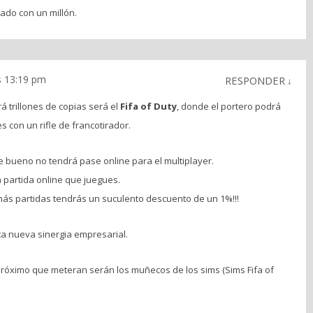
ado con un millón.
s 13:19 pm
RESPONDER
↓
 trillones de copias será el
Fifa of Duty
, donde el portero podrá
es con un rifle de francotirador.
 bueno no tendrá pase online para el multiplayer.
partida online que juegues.
 más partidas tendrás un suculento descuento de un 1%!!!
ta nueva sinergia empresarial.
 próximo que meteran serán los muñecos de los sims (Sims Fifa of