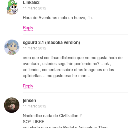
Linkale2
11 marzo 2012
Hora de Aventuras mola un huevo, fin.
Reply
sgourd 3.1 (madoka version)
11 marzo 2012
creo que si continuo diciendo que no me gusta hora de
aventura , ustedes seguirán poniendo no? …ok ,
entiendo , comentare sobre otras imagenes en los
epildoritas… me gusto ese he-man…
Reply
jensen
11 marzo 2012
Nadie dice nada de Civilization ?
SOY LIBRE
por cierto que grande Portal y Adventure Time.