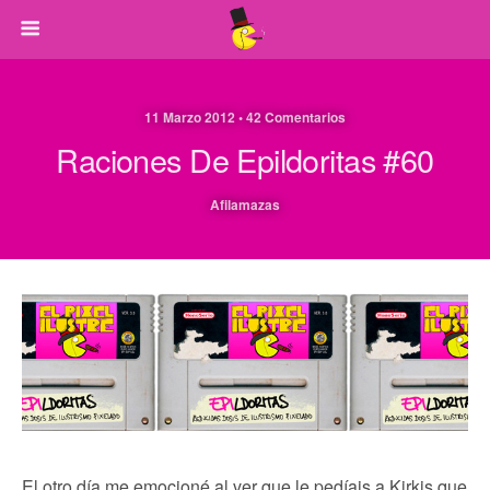
11 Marzo 2012 • 42 Comentarios
Raciones De Epildoritas #60
Afilamazas
El otro día me emocioné al ver que le pedíais a Kirkis que