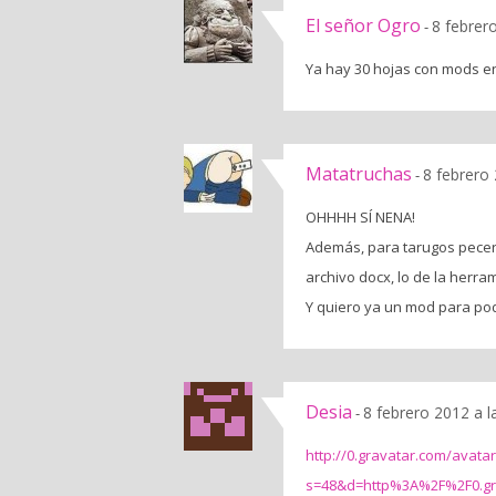
El señor Ogro
8 febrer
-
Ya hay 30 hojas con mods e
Matatruchas
8 febrero
-
OHHHH SÍ NENA!
Además, para tarugos pecer
archivo docx, lo de la herra
Y quiero ya un mod para pode
Desia
8 febrero 2012 a 
-
http://0.gravatar.com/ava
s=48&d=http%3A%2F%2F0.gr