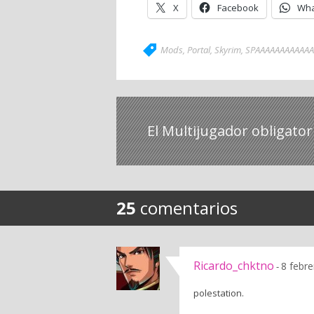
X
Facebook
Wha
Mods
,
Portal
,
Skyrim
,
SPAAAAAAAAAAA
El Multijugador obligator
25
comentarios
Ricardo_chktno
8 febre
-
polestation.