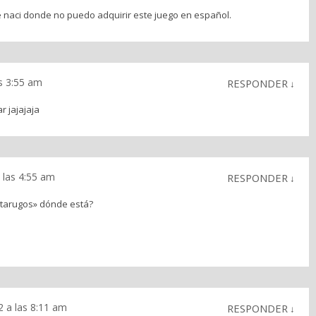
ue naci donde no puedo adquirir este juego en español.
as 3:55 am
RESPONDER
↓
r jajajaja
 las 4:55 am
RESPONDER
↓
a tarugos» dónde está?
2 a las 8:11 am
RESPONDER
↓