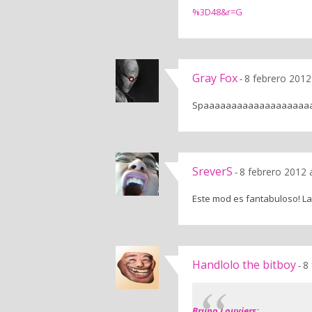
%3D48&r=G
Gray Fox
8 febrero 2012
-
Spaaaaaaaaaaaaaaaaaaaa
SreverS
8 febrero 2012 
-
Este mod es fantabuloso! La 
Handlolo the bitboy
8
-
Bruno Louviers: