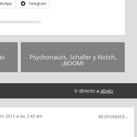
tsApp
Telegram
AAAAAAAAAAAAAAAAAACE
.
io
Psychonauts, Schafer y Notch,
¡BOOM!
Ir directo a
abajo
ro 2012 a las 2:43 am
RESPONDER
↓