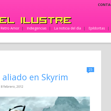
CONTA
Retro Amor
|
Indiegencias
|
La noticia del día
|
Epildoritas
|
25
 aliado en Skyrim
 8 febrero, 2012