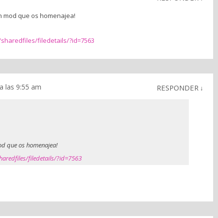
un mod que os homenajea!
haredfiles/filedetails/?id=7563
a las 9:55 am
RESPONDER
↓
od que os homenajea!
redfiles/filedetails/?id=7563