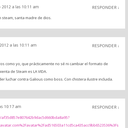
o 2012 a las 10:11 am
RESPONDER
↓
n steam, santa madre de dios.
 2012 a las 10:11 am
RESPONDER
↓
os como yo, que prácticamente no sé ni cambiar el formato de
mienta de Steam es LA VIDA.
r luchar contra Galious como boss. Con chistera ilustre incluida.
las 10:17 am
RESPONDER
↓
tar/af35d857e807642b9dac5d660bda8a95?
avatar.com%2Favatar%2Fad516503a11cd5ca435acc9bb6523536%3Fs