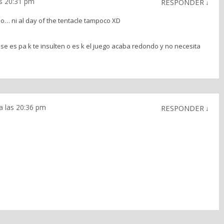
as 20:31 pm
RESPONDER
↓
do… ni al day of the tentacle tampoco XD
rase es pa k te insulten o es k el juego acaba redondo y no necesita
a las 20:36 pm
RESPONDER
↓