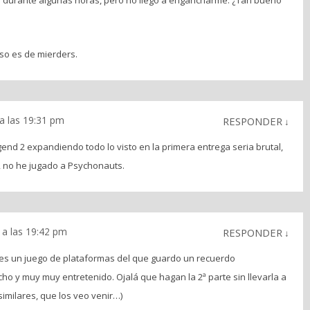
é durante algunas horas, pero no llegó a engancharme. ¿Tan bueno
eso es de mierders.
a las 19:31 pm
RESPONDER
↓
end 2 expandiendo todo lo visto en la primera entrega seria brutal,
i, no he jugado a Psychonauts.
 a las 19:42 pm
RESPONDER
↓
s un juego de plataformas del que guardo un recuerdo
ho y muy muy entretenido. Ojalá que hagan la 2ª parte sin llevarla a
 similares, que los veo venir…)