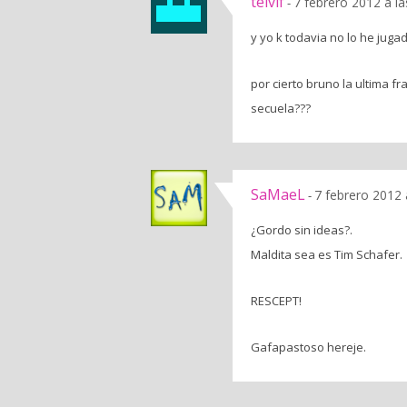
telvif
7 febrero 2012 a l
-
y yo k todavia no lo he juga
por cierto bruno la ultima f
secuela???
SaMaeL
7 febrero 2012 
-
¿Gordo sin ideas?.
Maldita sea es Tim Schafer.
RESCEPT!
Gafapastoso hereje.