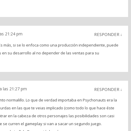
las 21:24 pm
RESPONDER
↓
Es más, si se lo enfoca como una producción independiente, puede
es en su desarrollo al no depender de las ventas para su
a las 21:27 pm
RESPONDER
↓
to normalillo. Lo que de verdad importaba en Psychonauts era la
urdas en las que te veias implicado (como todo lo que hace éste
trar en la cabeza de otros personajes las posibilidades son casi
que se curren el gameplay si van a sacar un segundo juego.