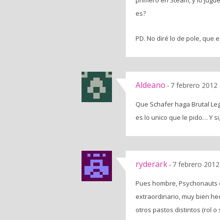
primero en Steam, y lo jugu
es?
PD. No diré lo de pole, que 
Aldeano
7 febrero 2012 
-
Que Schafer haga Brutal Leg
es lo unico que le pido… Y s
ryderark
7 febrero 2012
-
Pues hombre, Psychonauts e
extraordinario, muy bien hec
otros pastos distintos (rol o