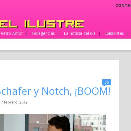
CONTA
Retro Amor
|
Indiegencias
|
La noticia del día
|
Epildoritas
|
36
Schafer y Notch, ¡BOOM!
 7 febrero, 2012