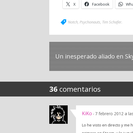
X
Facebook
Wha
Notch
,
Psychonauts
,
Tim Schafer
.
Un inesperado aliado en Sk
36
comentarios
KiKo
7 febrero 2012 a la
-
Lo he visto en directo y m