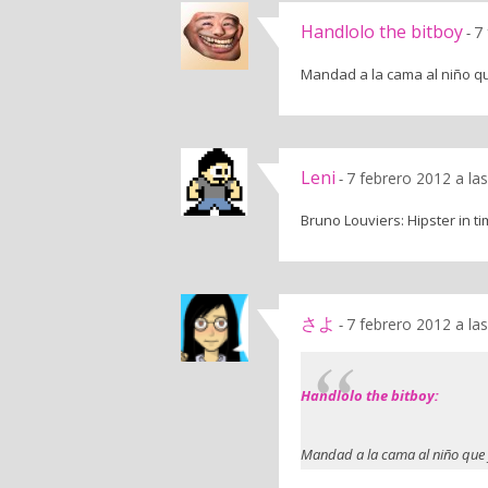
Handlolo the bitboy
7
-
Mandad a la cama al niño qu
Leni
7 febrero 2012 a la
-
Bruno Louviers: Hipster in t
さよ
7 febrero 2012 a la
-
Handlolo the bitboy:
Mandad a la cama al niño que y