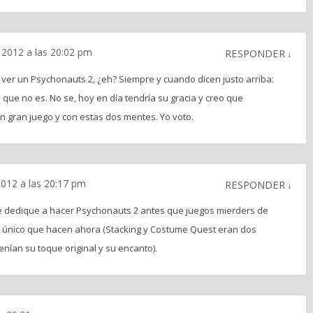
 2012 a las 20:02 pm
RESPONDER
↓
 ver un Psychonauts 2, ¿eh? Siempre y cuando dicen justo arriba:
 que no es. No se, hoy en día tendría su gracia y creo que
un gran juego y con estas dos mentes. Yo voto.
2012 a las 20:17 pm
RESPONDER
↓
e dedique a hacer Psychonauts 2 antes que juegos mierders de
o único que hacen ahora (Stacking y Costume Quest eran dos
enían su toque original y su encanto).