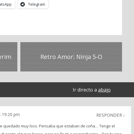
tsApp
Telegram
yrim
Retro Amor: Ninja 5-O
Ir directo a
abajo
s 19:20 pm
RESPONDER
↓
e he quedado muy loco. Pensaba que estaban de coña… Tengo el