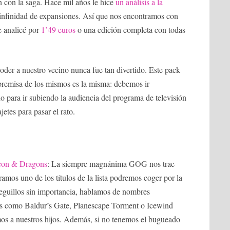
 con la saga. Hace mil años le hice
un análisis a la
 infinidad de expansiones. Así que nos encontramos con
e analicé por
1’49 euros
o una edición completa con todas
Joder a nuestro vecino nunca fue tan divertido. Este pack
a premisa de los mismos es la misma: debemos ir
o para ir subiendo la audiencia del programa de televisión
jetes para pasar el rato.
geon & Dragons
: La siempre magnánima GOG nos trae
amos uno de los títulos de la lista podremos coger por la
ueguillos sin importancia, hablamos de nombres
gos como Baldur’s Gate, Planescape Torment o Icewind
mos a nuestros hijos. Además, si no tenemos el bugueado