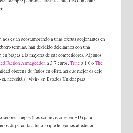
eles siempre podremos crear los nuestros o intentar
til.
nos están acostumbrando a unas ofertas acojonantes en
febrero termina, han decidido deleitarnos con una
jan en bragas a la mayoría de sus competidores. Algunos
ed Faction Armageddon
a 3’7 euros,
Trine
a 1 € o
The
tidad obscena de títulos en oferta así que mejor os dejo
 sí, necesitáis «vivir» en Estados Unidos para
o señores juegos (dos son revisiones en HD) para
eños disparando a todo lo que tengamos alrededor.