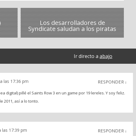
)
Los desarrolladores de
Syndicate saludan a los piratas
Ir directo a
abajo
a las 17:36 pm
RESPONDER
↓
digital) pillé el Saints Row 3 en un game por 19 lereles. Y soy feliz.
 2011, así a lo tonto.
a las 17:39 pm
RESPONDER
↓