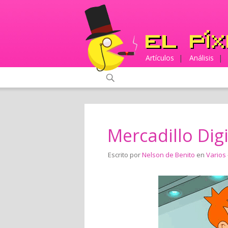
Artículos
|
Análisis
|
Mercadillo Digi
Escrito por
Nelson de Benito
en
Varios