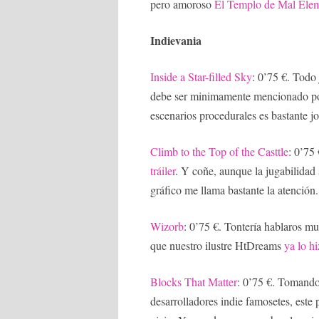
pero amoroso
El Templo de Mal Elem
Indievania
Inside a Star-filled Sky
: 0’75 €. Todo
debe ser minimamente mencionado por e
escenarios procedurales es bastante 
Climb to the Top of the Casttle
: 0’75
tráiler
. Y coñe, aunque la jugabilidad 
gráfico me llama bastante la atención.
Wizorb
: 0’75 €. Tontería hablaros m
que nuestro ilustre HtDreams
ya lo h
Blocks That Matter
: 0’75 €. Tomando
desarrolladores indie famosetes, este