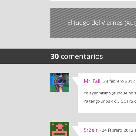
El Juego del Viernes (XLI
30
comentarios
Mr. Fail
24 febrero 2012 
-
Yo ayer mismo (aunque no sea 
Ya tengo unos 4 ó 5 GOTYS de
SrZein
24 febrero 2012 
-