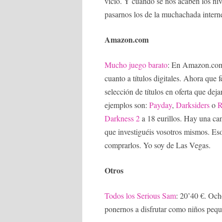
vicio. Y cuando se nos acaben los niv
pasarnos los de la muchachada interne
Amazon.com
Mucho juego barato
: En Amazon.com 
cuanto a títulos digitales. Ahora que 
selección de títulos en oferta que de
ejemplos son:
Payday
,
Darksiders
o
R
Darkness 2
a 18 eurillos. Hay una can
que investiguéis vosotros mismos. Eso
comprarlos. Yo soy de Las Vegas.
Otros
Todos los Serious Sam
: 20’40 €. Och
ponernos a disfrutar como niños pequ