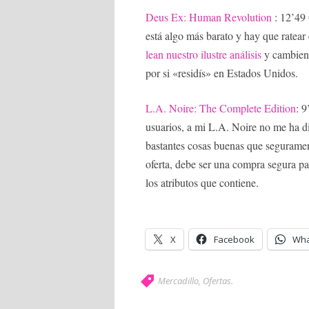
Deus Ex: Human Revolution
: 12’49
está algo más barato y hay que ratear
lean nuestro ilustre análisis
y cambien 
por si «residís» en Estados Unidos.
L.A. Noire: The Complete Edition
: 9
usuarios, a mi L.A. Noire no me ha dis
bastantes cosas buenas que segurament
oferta, debe ser una compra segura par
los atributos que contiene.
X
Facebook
Wha
Mercadillo
,
Ofertas
.