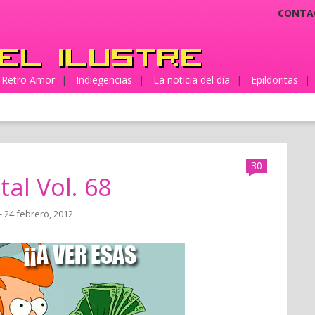
CONTA
Retro Amor
|
Indiegencias
|
La noticia del día
|
Epildoritas
|
30
tal Vol. 68
- 24 febrero, 2012