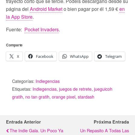
trayecto corto que se tercie. Podéis descargarlo desde su
página del
Android Market
o bien pagar por él 1,59 €
en
la App Store
.
Fuente:
Pocket Invaders
.
Comparte
X
Facebook
WhatsApp
Telegram
Categorías:
Indiegencias
Etiquetas:
Indiegencias
,
juegos de retrete
,
jueguicoh
gratih
,
no tan gratih
,
orange pixel
,
stardash
Entrada Anterior
Próxima Entrada
The Indie Gala. Un Poco Ya
Un Repasito A Todas Las