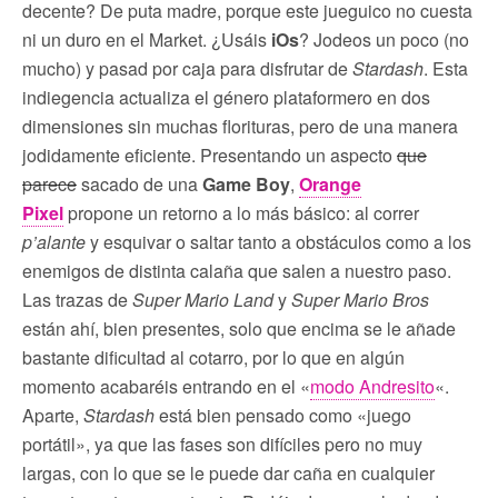
decente? De puta madre, porque este jueguico no cuesta
ni un duro en el Market. ¿Usáis
iOs
? Jodeos un poco (no
mucho) y pasad por caja para disfrutar de
Stardash
. Esta
indiegencia actualiza el género plataformero en dos
dimensiones sin muchas florituras, pero de una manera
jodidamente eficiente. Presentando un aspecto
que
parece
sacado de una
Game Boy
,
Orange
Pixel
propone un retorno a lo más básico: al correr
p’alante
y esquivar o saltar tanto a obstáculos como a los
enemigos de distinta calaña que salen a nuestro paso.
Las trazas de
Super Mario Land
y
Super Mario Bros
están ahí, bien presentes, solo que encima se le añade
bastante dificultad al cotarro, por lo que en algún
momento acabaréis entrando en el «
modo Andresito
«.
Aparte,
Stardash
está bien pensado como «juego
portátil», ya que las fases son difíciles pero no muy
largas, con lo que se le puede dar caña en cualquier