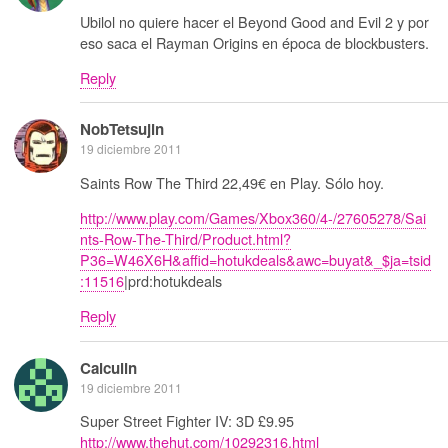
Ubilol no quiere hacer el Beyond Good and Evil 2 y por
eso saca el Rayman Origins en época de blockbusters.
Reply
NobTetsujin
19 diciembre 2011
Saints Row The Third 22,49€ en Play. Sólo hoy.
http://www.play.com/Games/Xbox360/4-/27605278/Sai
nts-Row-The-Third/Product.html?
P36=W46X6H&affid=hotukdeals&awc=buyat&_$ja=tsid
:11516
|prd:hotukdeals
Reply
Calculin
19 diciembre 2011
Super Street Fighter IV: 3D £9.95
http://www.thehut.com/10292316.html