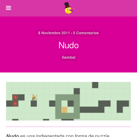
8 Noviembre 2011 • 5 Comentarios
Nudo
Gamboi
Nudo
es una indiegentada con forma de puzzle