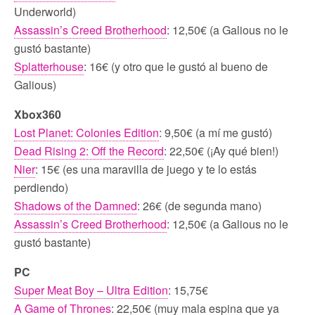
Underworld)
Assassin’s Creed Brotherhood
: 12,50€ (a Galious no le
gustó bastante)
Splatterhouse
: 16€ (y otro que le gustó al bueno de
Galious)
Xbox360
Lost Planet: Colonies Edition
: 9,50€ (a mí me gustó)
Dead Rising 2: Off the Record
: 22,50€ (¡Ay qué bien!)
Nier
: 15€ (es una maravilla de juego y te lo estás
perdiendo)
Shadows of the Damned
: 26€ (de segunda mano)
Assassin’s Creed Brotherhood
: 12,50€ (a Galious no le
gustó bastante)
PC
Super Meat Boy – Ultra Edition
: 15,75€
A Game of Thrones
: 22,50€ (muy mala espina que ya