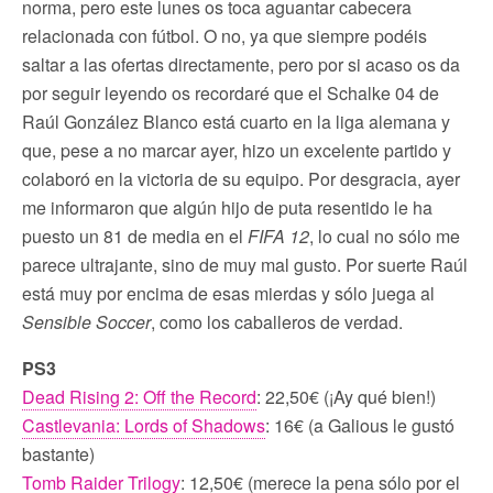
norma, pero este lunes os toca aguantar cabecera
relacionada con fútbol. O no, ya que siempre podéis
saltar a las ofertas directamente, pero por si acaso os da
por seguir leyendo os recordaré que el Schalke 04 de
Raúl González Blanco está cuarto en la liga alemana y
que, pese a no marcar ayer, hizo un excelente partido y
colaboró en la victoria de su equipo. Por desgracia, ayer
me informaron que algún hijo de puta resentido le ha
puesto un 81 de media en el
FIFA 12
, lo cual no sólo me
parece ultrajante, sino de muy mal gusto. Por suerte Raúl
está muy por encima de esas mierdas y sólo juega al
Sensible Soccer
, como los caballeros de verdad.
PS3
Dead Rising 2: Off the Record
: 22,50€ (¡Ay qué bien!)
Castlevania: Lords of Shadows
: 16€ (a Galious le gustó
bastante)
Tomb Raider Trilogy
: 12,50€ (merece la pena sólo por el