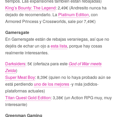
tiempos. Las expansiones también están rebajadas)
King’s Bounty: The Legend
: 2,49€ (Andresito nunca ha
dejado de recomendarlo. La
Platinum Edition
, con
Armored Princess y Crossworlds, sale por 7,49€)
Gamersgate
En Gamersgate están de rebajas veraniegas, así que no
dejéis de echar un ojo a
esta lista
, porque hay cosas
realmente interesantes.
Darksiders
: 5€ (ofertaza para este
God of War meets
Zelda
)
Super Meat Boy
: 8,39€ (quien no lo haya probado aún se
está perdiendo
uno de los mejores
-y más jodidos-
plataformas actuales)
Titan Quest Gold Edition
: 3,38€ (un Action RPG muy, muy
interesante)
Greenman Gaming