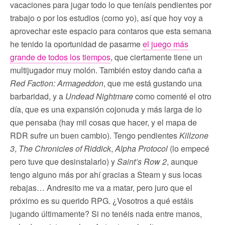
vacaciones para jugar todo lo que teníais pendientes por
trabajo o por los estudios (como yo), así que hoy voy a
aprovechar este espacio para contaros que esta semana
he tenido la oportunidad de pasarme
el juego más
grande de todos los tiempos
, que ciertamente tiene un
multijugador muy molón. También estoy dando caña a
Red Faction: Armageddon
, que me está gustando una
barbaridad, y a
Undead Nightmare
como comenté el otro
día, que es una expansión cojonuda y más larga de lo
que pensaba (hay mil cosas que hacer, y el mapa de
RDR sufre un buen cambio). Tengo pendientes
Killzone
3
,
The Chronicles of Riddick
,
Alpha Protocol
(lo empecé
pero tuve que desinstalarlo) y
Saint’s Row 2
, aunque
tengo alguno más por ahí gracias a Steam y sus locas
rebajas… Andresito me va a matar, pero juro que el
próximo es su querido RPG. ¿Vosotros a qué estáis
jugando últimamente? Si no tenéis nada entre manos,