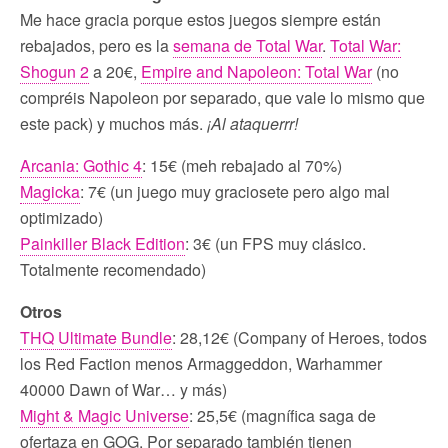
Me hace gracia porque estos juegos siempre están
rebajados, pero es la
semana de Total War
.
Total War:
Shogun 2
a 20€,
Empire and Napoleon: Total War
(no
compréis Napoleon por separado, que vale lo mismo que
este pack) y muchos más.
¡Al ataquerrr!
Arcania: Gothic 4
: 15€ (meh rebajado al 70%)
Magicka
: 7€ (un juego muy graciosete pero algo mal
optimizado)
Painkiller Black Edition
: 3€ (un FPS muy clásico.
Totalmente recomendado)
Otros
THQ Ultimate Bundle
: 28,12€ (Company of Heroes, todos
los Red Faction menos Armaggeddon, Warhammer
40000 Dawn of War… y más)
Might & Magic Universe
: 25,5€ (magnífica saga de
ofertaza en GOG. Por separado también tienen