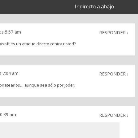
Ir directo a
abajo
las 5:57 am
RESPONDER
↓
isoft es un ataque directo contra usted?
as 7:04 am
RESPONDER
↓
 piratearlos… aunque sea sólo por joder.
 10:39 am
RESPONDER
↓