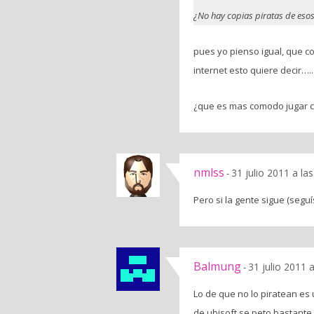
¿No hay copias piratas de esos
pues yo pienso igual, que co
internet esto quiere decir…..
¿que es mas comodo jugar c
nmlss
31 julio 2011 a la
-
Pero si la gente sigue (seg
Balmung
31 julio 2011 
-
Lo de que no lo piratean es
de ubisoft se peto bastante