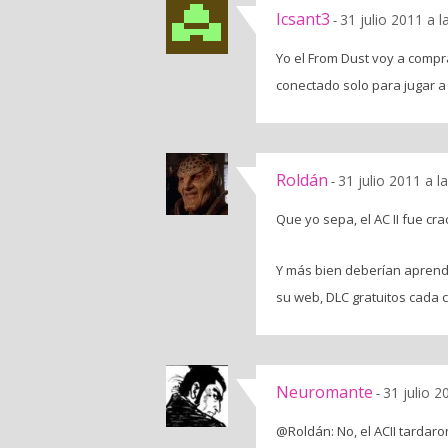
Icsant3
31 julio 2011 a 
-
Yo el From Dust voy a compr
conectado solo para jugar a
Roldán
31 julio 2011 a l
-
Que yo sepa, el AC II fue cr
Y más bien deberían aprende
su web, DLC gratuitos cada c
Neuromante
31 julio 2
-
@Roldán: No, el ACII tardar