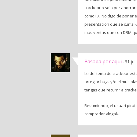
crackearlo solo por ahorrar
como FX. No digo de poner el
presentacion que se curra F
mas ventas que con DRM qu
Pasaba por aqui
31 jul
-
Lo del tema de crackear es
arreglar bugs y/o el multipl
tengas que recurrir a crac
Resumiendo, el usuari pirata
comprador «legal».