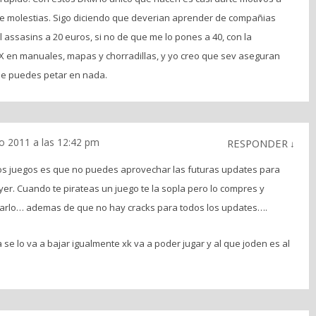
te molestias. Sigo diciendo que deverian aprender de compañias
 assasins a 20 euros, si no de que me lo pones a 40, con la
X en manuales, mapas y chorradillas, y yo creo que sev aseguran
e puedes petar en nada.
io 2011 a las 12:42 pm
RESPONDER
↓
tos juegos es que no puedes aprovechar las futuras updates para
ayer. Cuando te pirateas un juego te la sopla pero lo compres y
kearlo… ademas de que no hay cracks para todos los updates….
 se lo va a bajar igualmente xk va a poder jugar y al que joden es al