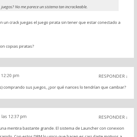
 juegos? No me parece un sistema tan incrackeable.
n un crack juegas el juego pirata sin tener que estar conectado a
on copias piratas?
s 12:20 pm
RESPONDER
↓
uís) comprando sus juegos, ¿por qué narices lo tendrían que cambiar?
a las 12:37 pm
RESPONDER
↓
 una mentira bastante grande. El sistema de Launcher con conexion
 rapido. Con estos DRM lo unico que hacen es casi darte motivos a