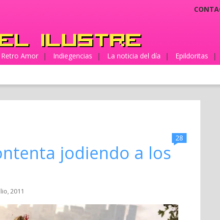
CONTA
Retro Amor
|
Indiegencias
|
La noticia del día
|
Epildoritas
|
28
ontenta jodiendo a los
ulio, 2011