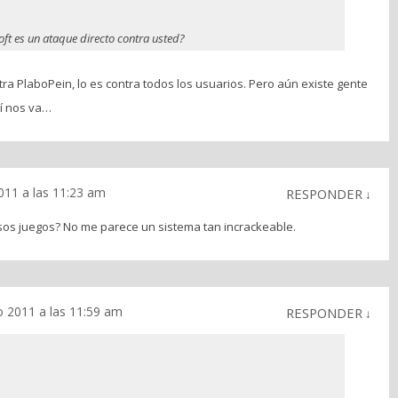
ft es un ataque directo contra usted?
ra PlaboPein, lo es contra todos los usuarios. Pero aún existe gente
sí nos va…
2011 a las 11:23 am
RESPONDER
↓
sos juegos? No me parece un sistema tan incrackeable.
io 2011 a las 11:59 am
RESPONDER
↓