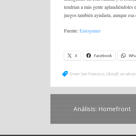
tendrían a más gente aplaudiéndoles e
juegos también ayudaría, aunque esa es
Fuente:
Eurogamer
X
Facebook
Wha
Driver San Francisco
,
Ubisoft
,
un abraz
Análisis: Homefront