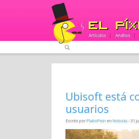
Artículos
|
Análisis
|
Ubisoft está c
usuarios
Escrito por
PlaboPein
en
Noticias
- 31 j