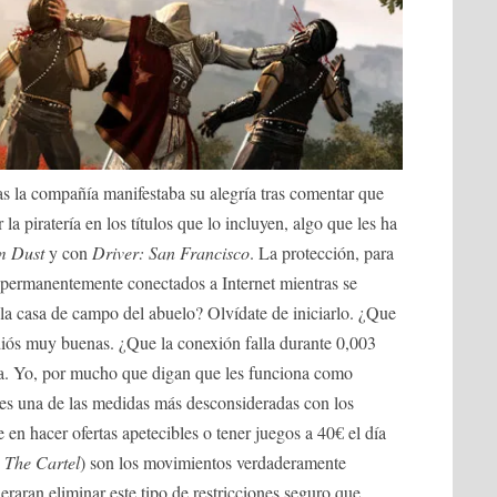
s la compañía manifestaba su alegría tras comentar que
 la piratería en los títulos que lo incluyen, algo que les ha
m Dust
y con
Driver: San Francisco
. La protección, para
r permanentemente conectados a Internet mientras se
la casa de campo del abuelo? Olvídate de iniciarlo. ¿Que
diós muy buenas. ¿Que la conexión falla durante 0,003
da. Yo, por mucho que digan que les funciona como
 es una de las medidas más desconsideradas con los
e en hacer ofertas apetecibles o tener juegos a 40€ el día
: The Cartel
) son los movimientos verdaderamente
ideraran eliminar este tipo de restricciones seguro que