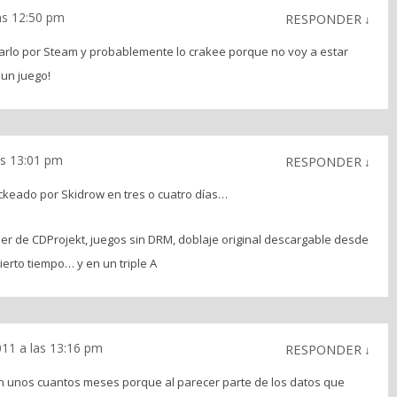
las 12:50 pm
RESPONDER
↓
arlo por Steam y probablemente lo crakee porque no voy a estar
 un juego!
as 13:01 pm
RESPONDER
↓
ackeado por Skidrow en tres o cuatro días…
r de CDProjekt, juegos sin DRM, doblaje original descargable desde
ierto tiempo… y en un triple A
011 a las 13:16 pm
RESPONDER
↓
on unos cuantos meses porque al parecer parte de los datos que