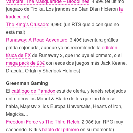
Vampire: The Masquerade – Bloodlines
: 4,99€ (el último
juegazo de Troika. Los jrandes de Clan Dlan hicieron
la
traducción
)
The King’s Crusade
: 9,99€ (un RTS que dicen que no
está mal)
Runaway: A Road Adventure
: 3,40€ (aventura gráfica
patria cojonuda, aunque yo os recomiendo la
edición
física de FX
de Runaway 2, que incluye el primero, o el
mega pack de 20€
con esos dos juegos más Jack Keane,
Dracula: Origin y Sherlock Holmes)
Greenman Gaming
El
catálogo de Paradox
está de oferta, y tenéis rebajados
entre otros los Mount & Blade de los que tan bien se
habla, Majesty 2, los Europa Universalis, Hearts of Iron,
Magicka…
Freedom Force vs The Third Reich
: 2,98€ (un RPG muy
cachondo. Kirkis
habló del primero
en su momento)