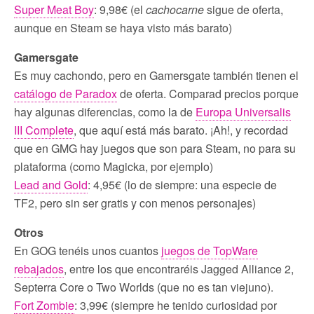
Super Meat Boy
: 9,98€ (el
cachocarne
sigue de oferta,
aunque en Steam se haya visto más barato)
Gamersgate
Es muy cachondo, pero en Gamersgate también tienen el
catálogo de Paradox
de oferta. Comparad precios porque
hay algunas diferencias, como la de
Europa Universalis
III Complete
, que aquí está más barato. ¡Ah!, y recordad
que en GMG hay juegos que son para Steam, no para su
plataforma (como Magicka, por ejemplo)
Lead and Gold
: 4,95€ (lo de siempre: una especie de
TF2, pero sin ser gratis y con menos personajes)
Otros
En GOG tenéis unos cuantos
juegos de TopWare
rebajados
, entre los que encontraréis Jagged Alliance 2,
Septerra Core o Two Worlds (que no es tan viejuno).
Fort Zombie
: 3,99€ (siempre he tenido curiosidad por