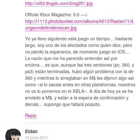
http://oi53.tinypic.com/2mg2fl1.jpg
Official Xbox Magazine: 9.0 —>
http://i1113.photobucket.com/albums/k513/Rastan71/d
ungeondefendersscan.jpg
Yo ya llevo siguiendo este juego un tiempo… bastante
largo, soy uno de los afectados como quien dice, pero
no pierdo la esperanza, de momento juego en iOS…
La razón que me ha parecido entender así por
encima… es que, aunque las tres versiones (pc, 360, y
ps3) están terminadas, hubo algún problema con la de
360 y mientras lo arreglaban en M$ les dijeron algo así
como «si lo sacais antes en otras plataformas, nosotros
no os lo ponemos en el XBLA». A día de hoy ya se ha
enviado a M$, y están a la espera de confirmación y
demás… supongo que faltará poquito.
Reply
Eldan
13 junio 2011