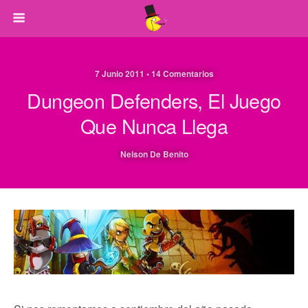
7 Junio 2011 • 14 Comentarios
Dungeon Defenders, El Juego
Que Nunca Llega
Nelson De Benito