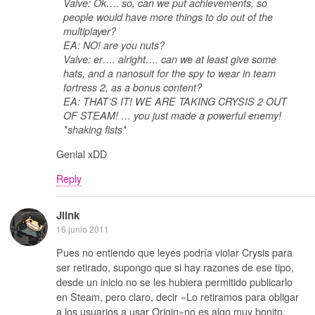
Valve: Ok…. so, can we put achievements, so
people would have more things to do out of the
multiplayer?
EA: NO! are you nuts?
Valve: er…. alright…. can we at least give some
hats, and a nanosuit for the spy to wear in team
fortress 2, as a bonus content?
EA: THAT’S IT! WE ARE TAKING CRYSIS 2 OUT
OF STEAM! … you just made a powerful enemy!
*shaking fists*
Genial xDD
Reply
Jlink
16 junio 2011
Pues no entiendo que leyes podría violar Crysis para
ser retirado, supongo que si hay razones de ese tipo,
desde un inicio no se les hubiera permitido publicarlo
en Steam, pero claro, decir «Lo retiramos para obligar
a los usuarios a usar Origin»no es algo muy bonito,