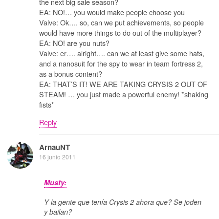
the next big sale season?
EA: NO!… you would make people choose you
Valve: Ok…. so, can we put achievements, so people
would have more things to do out of the multiplayer?
EA: NO! are you nuts?
Valve: er…. alright…. can we at least give some hats,
and a nanosuit for the spy to wear in team fortress 2,
as a bonus content?
EA: THAT’S IT! WE ARE TAKING CRYSIS 2 OUT OF
STEAM! … you just made a powerful enemy! *shaking
fists*
Reply
ArnauNT
16 junio 2011
Musty:
Y la gente que tenía Crysis 2 ahora que? Se joden
y bailan?