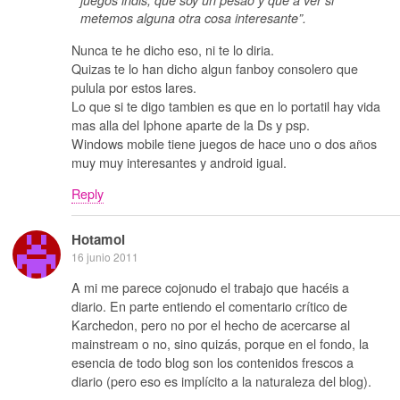
juegos indis, que soy un pesao y que a ver si
metemos alguna otra cosa interesante”.
Nunca te he dicho eso, ni te lo diria.
Quizas te lo han dicho algun fanboy consolero que
pulula por estos lares.
Lo que si te digo tambien es que en lo portatil hay vida
mas alla del Iphone aparte de la Ds y psp.
Windows mobile tiene juegos de hace uno o dos años
muy muy interesantes y android igual.
Reply
Hotamol
16 junio 2011
A mi me parece cojonudo el trabajo que hacéis a
diario. En parte entiendo el comentario crítico de
Karchedon, pero no por el hecho de acercarse al
mainstream o no, sino quizás, porque en el fondo, la
esencia de todo blog son los contenidos frescos a
diario (pero eso es implícito a la naturaleza del blog).