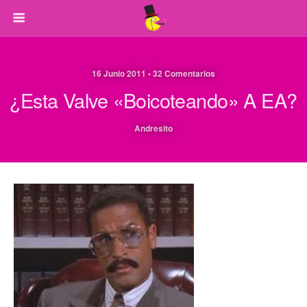
16 Junio 2011 • 32 Comentarios
¿Esta Valve «boicoteando» A EA?
Andresito