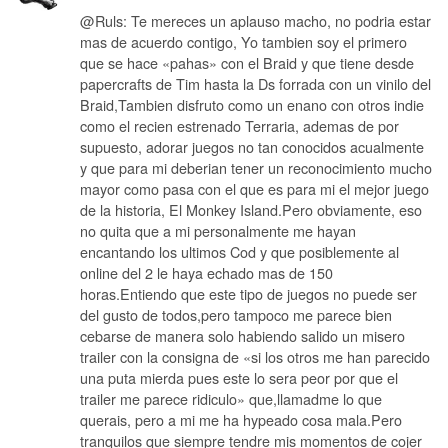
@Ruls: Te mereces un aplauso macho, no podria estar
mas de acuerdo contigo, Yo tambien soy el primero
que se hace «pahas» con el Braid y que tiene desde
papercrafts de Tim hasta la Ds forrada con un vinilo del
Braid,Tambien disfruto como un enano con otros indie
como el recien estrenado Terraria, ademas de por
supuesto, adorar juegos no tan conocidos acualmente
y que para mi deberian tener un reconocimiento mucho
mayor como pasa con el que es para mi el mejor juego
de la historia, El Monkey Island.Pero obviamente, eso
no quita que a mi personalmente me hayan
encantando los ultimos Cod y que posiblemente al
online del 2 le haya echado mas de 150
horas.Entiendo que este tipo de juegos no puede ser
del gusto de todos,pero tampoco me parece bien
cebarse de manera solo habiendo salido un misero
trailer con la consigna de «si los otros me han parecido
una puta mierda pues este lo sera peor por que el
trailer me parece ridiculo» que,llamadme lo que
querais, pero a mi me ha hypeado cosa mala.Pero
tranquilos que siempre tendre mis momentos de cojer