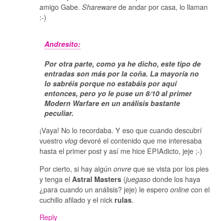
amigo Gabe.
de andar por casa, lo llaman
Shareware
:-)
Andresito:
Por otra parte, como ya he dicho, este tipo de
entradas son más por la coña. La mayoría no
lo sabréis porque no estabáis por aquí
entonces, pero yo le puse un 8/10 al primer
Modern Warfare en un análisis bastante
peculiar.
¡Vaya! No lo recordaba. Y eso que cuando descubrí
vuestro
devoré el contenido que me interesaba
vlog
hasta el primer post y así me hice EPIAdicto, jeje ;-)
Por cierto, si hay algún
que se vista por los pies
onvre
y tenga el
(
donde los haya
Astral Masters
juegaso
¿para cuando un análisis? jeje) le espero
con el
online
cuchillo afilado y el nick
.
rulas
Reply