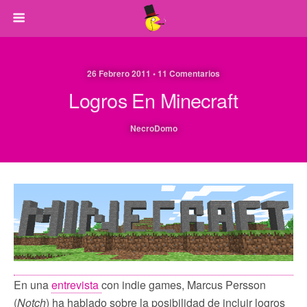
26 Febrero 2011 • 11 Comentarios
Logros En Minecraft
NecroDomo
En una
entrevista
con indie games, Marcus Persson
(
Notch
) ha hablado sobre la posibilidad de incluir logros